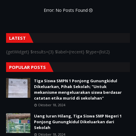
Error: No Posts Found
LATEST
{getWidget} $results={3} $label={recent} $type={list2}
POPULAR POSTS
Tiga Siswa SMPN 1 Ponjong Gunungkidul
Dikeluarkan, Pihak Sekolah; "Untuk
mekanisme mengeluarakan siswa berdasar
catatan etika murid di sekolahan"
Oktober 18, 2024
Uang Iuran Hilang, Tiga Siswa SMP Negeri 1
Ponjong Gunungkidul Dikeluarkan dari
Sekolah
Oktober 18, 2024