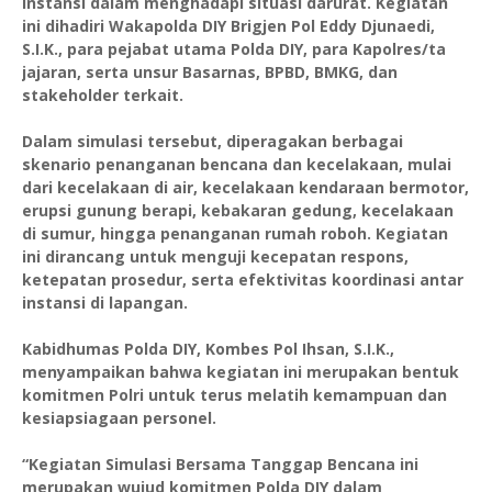
instansi dalam menghadapi situasi darurat. Kegiatan
ini dihadiri Wakapolda DIY Brigjen Pol Eddy Djunaedi,
S.I.K., para pejabat utama Polda DIY, para Kapolres/ta
jajaran, serta unsur Basarnas, BPBD, BMKG, dan
stakeholder terkait.
Dalam simulasi tersebut, diperagakan berbagai
skenario penanganan bencana dan kecelakaan, mulai
dari kecelakaan di air, kecelakaan kendaraan bermotor,
erupsi gunung berapi, kebakaran gedung, kecelakaan
di sumur, hingga penanganan rumah roboh. Kegiatan
ini dirancang untuk menguji kecepatan respons,
ketepatan prosedur, serta efektivitas koordinasi antar
instansi di lapangan.
Kabidhumas Polda DIY, Kombes Pol Ihsan, S.I.K.,
menyampaikan bahwa kegiatan ini merupakan bentuk
komitmen Polri untuk terus melatih kemampuan dan
kesiapsiagaan personel.
“Kegiatan Simulasi Bersama Tanggap Bencana ini
merupakan wujud komitmen Polda DIY dalam