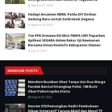
Agustus 01, 2026
Hadapi Ancaman KBRN, Polda DIY Dirikan
Gedung Baru untuk Satbrimob Gegana
Agustus 03, 2026
Tim PPK Ormawa KSI Mist FMIPA UNY Paparkan
Aplikasi SEGARA dalam Rakor Uji Keamanan
Bersama Dinas Kominfo Kabupaten Sleman
Juli 23, 2026
RANDOM POSTS
Mendistribusikan Obat Tanpa Izin Dua Warga
Pandak Bantul Ditangkap Polisi, 160 Butir
Obat Psikotropika Disita
August 06, 2026
Kasrem 072/Pamungkas Hadiri Pembukaan
Diksar Integratif Taruna Akmil dan Akpol TP