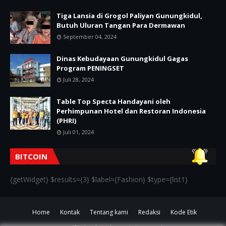
Tiga Lansia di Grogol Paliyan Gunungkidul,
Butuh Uluran Tangan Para Dermawan
September 04, 2024
Dinas Kebudayaan Gunungkidul Gagas
Program PENINGSET
Juli 28, 2024
Table Top Specta Handayani oleh
Perhimpunan Hotel dan Restoran Indonesia
(PHRI)
Juli 01, 2024
BITCOIN
{getWidget} $results={3} $label={Fashion} $type={list1}
Home
Kontak
Tentang kami
Redaksi
Kode Etik