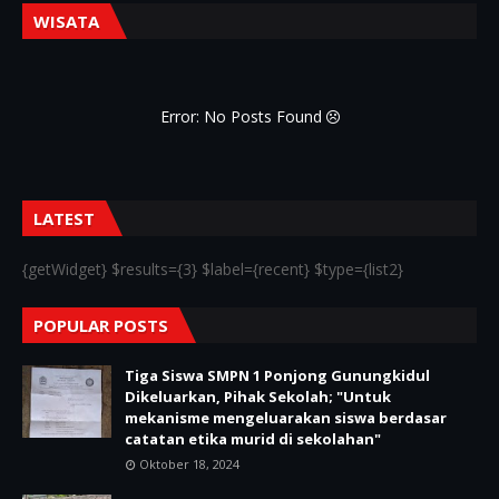
WISATA
Error: No Posts Found
LATEST
{getWidget} $results={3} $label={recent} $type={list2}
POPULAR POSTS
Tiga Siswa SMPN 1 Ponjong Gunungkidul
Dikeluarkan, Pihak Sekolah; "Untuk
mekanisme mengeluarakan siswa berdasar
catatan etika murid di sekolahan"
Oktober 18, 2024