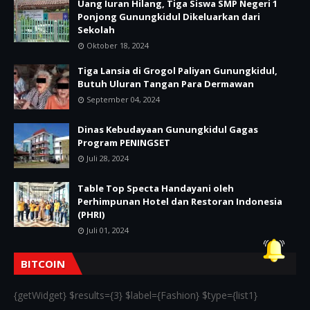
Uang Iuran Hilang, Tiga Siswa SMP Negeri 1
Ponjong Gunungkidul Dikeluarkan dari
Sekolah
Oktober 18, 2024
Tiga Lansia di Grogol Paliyan Gunungkidul,
Butuh Uluran Tangan Para Dermawan
September 04, 2024
Dinas Kebudayaan Gunungkidul Gagas
Program PENINGSET
Juli 28, 2024
Table Top Specta Handayani oleh
Perhimpunan Hotel dan Restoran Indonesia
(PHRI)
Juli 01, 2024
BITCOIN
{getWidget} $results={3} $label={Fashion} $type={list1}