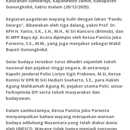
Kalurahan Sumberejo, Kapanewon Semin, Kabupaten
Gunungkidul, Sabtu malam (20/12/2025).
Kegiatan pagelaran wayang kulit dengan lakon “Pandu
Swargo”, dibawakan oleh tiga dalang, yakni Prof. Dr.
KPH H. Yanto, S.K., S.H., M.H., Ki Sri Kuncoro (Brimob), dan
Ki MPP Bayu Aji. Acara dipimpin oleh Ketua Panitia Joko
Parwoto, S.E., M.M., yang juga menjabat sebagai Wakil
Bupati Gunungkidul.
Gelar budaya tersebut turut dihadiri sejumlah tokoh
nasional dan pejabat tinggi negara, di antaranya
Kapolri Jenderal Polisi Listyo Sigit Prabowo, M.Si, Ketua
Komisi IV DPR RI Siti Hediati Soeharto, S.E., para Hakim
Agung Mahkamah Agung RI, pejabat utama Polri, unsur
Forkopimda DIY serta tokoh masyarakat dan
budayawan.
Dalam sambutannya, Ketua Panitia Joko Parwoto
menyampaikan bahwa wayang merupakan warisan
budaya adiluhung Nusantara yang telah diakui dunia
oleh UNESCO. Wayang tidak hanya menjadi tontonan,