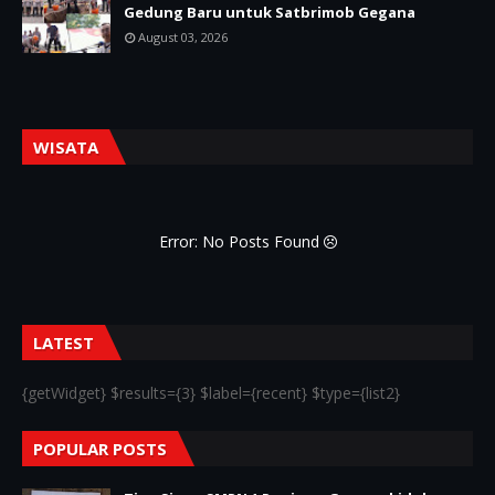
Gedung Baru untuk Satbrimob Gegana
August 03, 2026
WISATA
Error: No Posts Found
LATEST
{getWidget} $results={3} $label={recent} $type={list2}
POPULAR POSTS