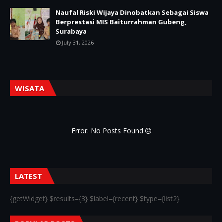
Naufal Riski Wijaya Dinobatkan Sebagai Siswa
Berprestasi MIS Baiturrahman Gubeng,
Surabaya
July 31, 2026
WISATA
Error: No Posts Found
LATEST
{getWidget} $results={3} $label={recent} $type={list2}