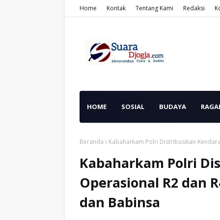
Home
Kontak
Tentang Kami
Redaksi
K
HOME
SOSIAL
BUDAYA
RAGA
Beranda
Kabaharkam Polri Distribusikan Kenda
Kabaharkam Polri Di
Operasional R2 dan 
dan Babinsa