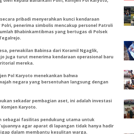
 oleh Kepala Baharkam Polri, Komjen Pol Karyoto,
 secara pribadi menyerahkan kunci kendaraan
 Polri, penerima simbolis mencakup personel Patroli
ejumlah Bhabinkamtibmas yang bertugas di Polsek
Tegalrejo.
 desa, perwakilan Babinsa dari Koramil Ngaglik,
ejo juga turut menerima kendaraan operasional baru
itorial mereka.
en Pol Karyoto menekankan bahwa
wajah negara yang bersentuhan langsung dengan
bukan sekadar pembagian aset, ini adalah investasi
 Komjen Karyoto.
an sebagai fasilitas pendukung utama untuk
Tujuannya agar aparat di lapangan tidak hanya hadir
sigap dalam membantu kesulitan warga.