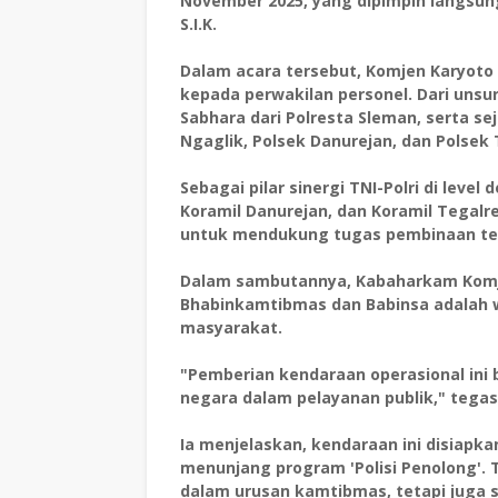
November 2025, yang dipimpin langsung
S.I.K.
Dalam acara tersebut, Komjen Karyoto
kepada perwakilan personel. Dari unsur
Sabhara dari Polresta Sleman, serta s
Ngaglik, Polsek Danurejan, dan Polsek 
Sebagai pilar sinergi TNI-Polri di level
Koramil Danurejan, dan Koramil Tegalr
untuk mendukung tugas pembinaan ter
Dalam sambutannya, Kabaharkam Komj
Bhabinkamtibmas dan Babinsa adalah 
masyarakat.
"Pemberian kendaraan operasional ini 
negara dalam pelayanan publik," tegas
Ia menjelaskan, kendaraan ini disiapk
menunjang program 'Polisi Penolong'. 
dalam urusan kamtibmas, tetapi juga 