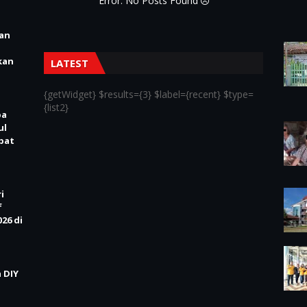
Error: No Posts Found
ian
kan
LATEST
{getWidget} $results={3} $label={recent} $type=
{list2}
pa
ul
Obat
i
f
26 di
 DIY