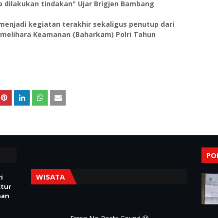
sa dilakukan tindakan" Ujar Brigjen Bambang
menjadi kegiatan terakhir sekaligus penutup dari
Pemelihara Keamanan (Baharkam) Polri Tahun
PO
WISATA
i
ktur
nan