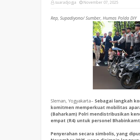
suaradjogja
November 07, 2025
Rep, Supadiyono/ Sumber, Humas Polda DIY
Sleman, Yogyakarta–
Sebagai langkah ko
komitmen memperkuat mobilitas apar
(Baharkam) Polri mendistribusikan ken
empat (R4) untuk personel Bhabinkamti
Penyerahan secara simbolis, yang dipu