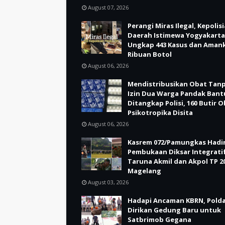
August 07, 2026
Perangi Miras Ilegal, Kepolis
Daerah Istimewa Yogyakarta
Ungkap 443 Kasus dan Aman
Ribuan Botol
August 06, 2026
Mendistribusikan Obat Tan
Izin Dua Warga Pandak Bant
Ditangkap Polisi, 160 Butir 
Psikotropika Disita
August 06, 2026
Kasrem 072/Pamungkas Hadir
Pembukaan Diksar Integrati
Taruna Akmil dan Akpol TP 20
Magelang
August 03, 2026
Hadapi Ancaman KBRN, Polda
Dirikan Gedung Baru untuk
Satbrimob Gegana