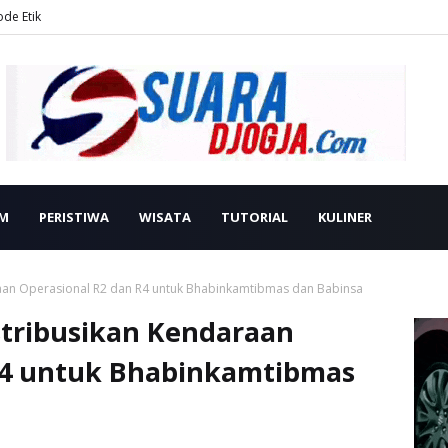
ode Etik
M
PERISTIWA
WISATA
TUTORIAL
KULINER
raan Operasional R2 dan R4 untuk Bhabinkamtibmas dan Babinsa
stribusikan Kendaraan
R4 untuk Bhabinkamtibmas