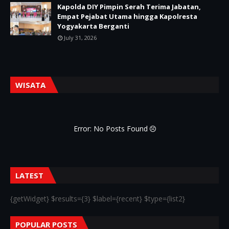
Kapolda DIY Pimpin Serah Terima Jabatan,
Empat Pejabat Utama hingga Kapolresta
Yogyakarta Berganti
July 31, 2026
WISATA
Error: No Posts Found
LATEST
{getWidget} $results={3} $label={recent} $type={list2}
POPULAR POSTS