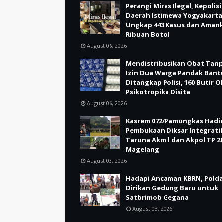
Perangi Miras Ilegal, Kepolis
Daerah Istimewa Yogyakarta
Ungkap 443 Kasus dan Aman
Ribuan Botol
August 06, 2026
Mendistribusikan Obat Tan
Izin Dua Warga Pandak Bant
Ditangkap Polisi, 160 Butir 
Psikotropika Disita
August 06, 2026
Kasrem 072/Pamungkas Hadir
Pembukaan Diksar Integrati
Taruna Akmil dan Akpol TP 20
Magelang
August 03, 2026
Hadapi Ancaman KBRN, Polda
Dirikan Gedung Baru untuk
Satbrimob Gegana
August 03, 2026