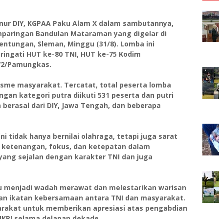
nur DIY, KGPAA Paku Alam X dalam sambutannya,
paringan Bandulan Mataraman yang digelar di
ntungan, Sleman, Minggu (31/8). Lomba ini
ingati HUT ke-80 TNI, HUT ke-75 Kodim
072/Pamungkas.
asme masyarakat. Tercatat, total peserta lomba
gan kategori putra diikuti 531 peserta dan putri
 berasal dari DIY, Jawa Tengah, dan beberapa
 tidak hanya bernilai olahraga, tetapi juga sarat
ketenangan, fokus, dan ketepatan dalam
yang sejalan dengan karakter TNI dan juga
pu menjadi wadah merawat dan melestarikan warisan
an ikatan kebersamaan antara TNI dan masyarakat.
arakat untuk memberikan apresiasi atas pengabdian
NKRI selama delapan dekade.