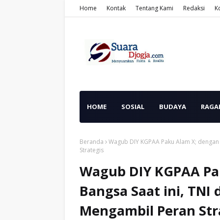
Home
Kontak
Tentang Kami
Redaksi
K
HOME
SOSIAL
BUDAYA
RAGA
Beranda
Wagub DIY KGPAA Paku Alam X; dengan S
Strategis
Wagub DIY KGPAA Pak
Bangsa Saat ini, TN
Mengambil Peran Str