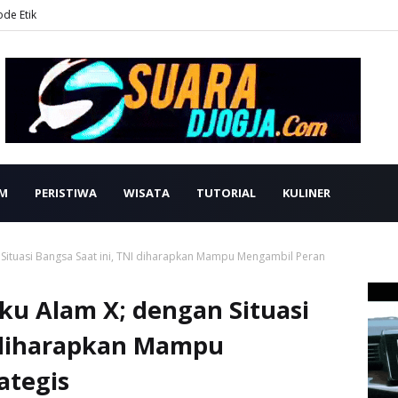
ode Etik
M
PERISTIWA
WISATA
TUTORIAL
KULINER
ituasi Bangsa Saat ini, TNI diharapkan Mampu Mengambil Peran
u Alam X; dengan Situasi
I diharapkan Mampu
ategis