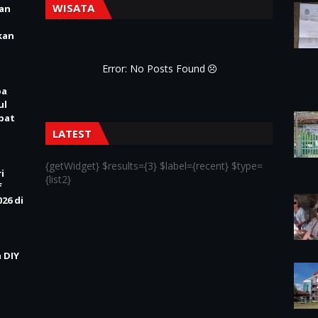
WISATA
ian
kan
Error: No Posts Found
pa
ul
Obat
LATEST
{getWidget} $results={3} $label={recent} $type=
i
{list2}
f
26 di
 DIY