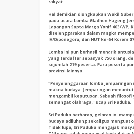
rakyat.
Hal demikian diungkapkan Wakil Guber
pada acara Lomba Gladhen Hageng Jem
Lapangan Sapta Marga Yonif 403/WP, Ke
diselenggarakan dalam rangka memper
IV/Diponegoro, dan HUT ke-64 Korem 
Lomba ini pun berhasil menarik antusi
yang terdaftar sebanyak 750 orang, den
sejumlah 219 peserta. Para peserta pun
provinsi lainnya.
“Penyelenggaraan lomba jemparingan ini
makna budaya. Jemparingan menuntut 
mengambil keputusan. Sebuah filosofi 
semangat olahraga,” ucap Sri Paduka.
Sri Paduka berharap, gelaran ini mam
budaya adiluhung sekaligus menguatk
Tidak lupa, Sri Paduka mengajak masy
TNI yang telah mengawal kedaulatan 