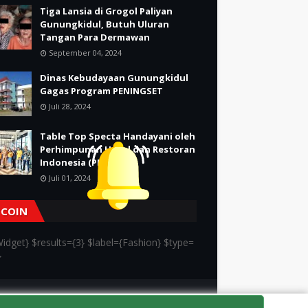
Tiga Lansia di Grogol Paliyan
Gunungkidul, Butuh Uluran
Tangan Para Dermawan
September 04, 2024
Dinas Kebudayaan Gunungkidul
Gagas Program PENINGSET
Juli 28, 2024
Table Top Specta Handayani oleh
Perhimpunan Hotel dan Restoran
Indonesia (PHRI)
Juli 01, 2024
TCOIN
idget} $results={3} $label={Fashion} $type=
}
Kontak
Tentang kami
Redaksi
Kode Etik