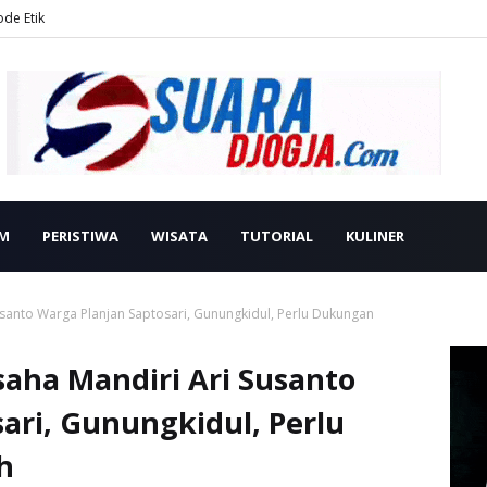
ode Etik
M
PERISTIWA
WISATA
TUTORIAL
KULINER
santo Warga Planjan Saptosari, Gunungkidul, Perlu Dukungan
aha Mandiri Ari Susanto
ari, Gunungkidul, Perlu
h