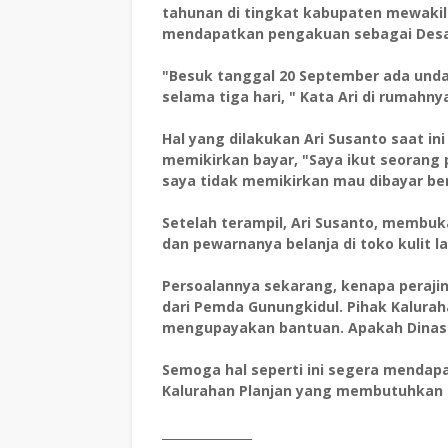
tahunan di tingkat kabupaten mewakili
mendapatkan pengakuan sebagai Desa
"Besuk tanggal 20 September ada und
selama tiga hari, " Kata Ari di rumahny
Hal yang dilakukan Ari Susanto saat in
memikirkan bayar, "Saya ikut seorang p
saya tidak memikirkan mau dibayar ber
Setelah terampil, Ari Susanto, membuka
dan pewarnanya belanja di toko kulit l
Persoalannya sekarang, kenapa perajin 
dari Pemda Gunungkidul. Pihak Kalura
mengupayakan bantuan. Apakah Dinas t
Semoga hal seperti ini segera mendapat 
Kalurahan Planjan yang membutuhkan
_______________