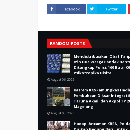
Facebook
Twitter
RANDOM POSTS
Mendistribusikan Obat Tan
Izin Dua Warga Pandak Bant
Ditangkap Polisi, 160 Butir 
Psikotropika Disita
August 06, 2026
Kasrem 072/Pamungkas Hadir
Pembukaan Diksar Integrati
Taruna Akmil dan Akpol TP 20
Magelang
August 03, 2026
Hadapi Ancaman KBRN, Polda
Dirikan Gedung Baru untuk