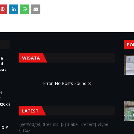
PO
WISATA
pa
ul
Obat
Error: No Posts Found
i
f
26 di
LATEST
{getWidget} $results={3} $label={recent} $type=
 DIY
{list2}