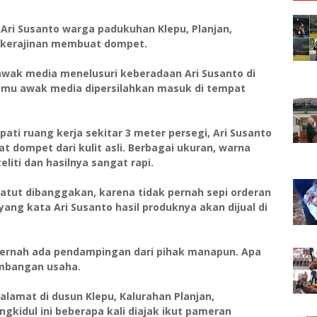
 Ari Susanto warga padukuhan Klepu, Planjan,
g kerajinan membuat dompet.
awak media menelusuri keberadaan Ari Susanto di
rtemu awak media dipersilahkan masuk di tempat
pati ruang kerja sekitar 3 meter persegi, Ari Susanto
t dompet dari kulit asli. Berbagai ukuran, warna
liti dan hasilnya sangat rapi.
patut dibanggakan, karena tidak pernah sepi orderan
yang kata Ari Susanto hasil produknya akan dijual di
 pernah ada pendampingan dari pihak manapun. Apa
embangan usaha.
ralamat di dusun Klepu, Kalurahan Planjan,
kidul ini beberapa kali diajak ikut pameran