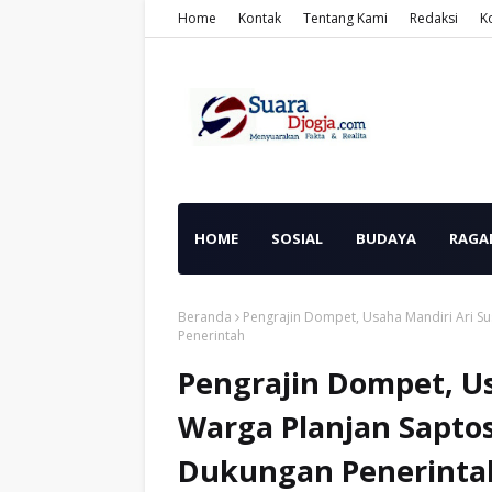
Home
Kontak
Tentang Kami
Redaksi
K
HOME
SOSIAL
BUDAYA
RAGA
Beranda
Pengrajin Dompet, Usaha Mandiri Ari Su
Penerintah
Pengrajin Dompet, Us
Warga Planjan Saptos
Dukungan Penerinta