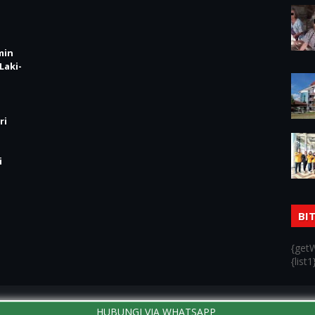
min
Laki-
ri
i
BI
{getW
{list1
Home
HUBUNGI VIA WHATSAPP