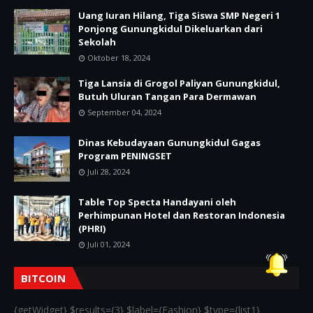
Uang Iuran Hilang, Tiga Siswa SMP Negeri 1
Ponjong Gunungkidul Dikeluarkan dari
Sekolah
Oktober 18, 2024
Tiga Lansia di Grogol Paliyan Gunungkidul,
Butuh Uluran Tangan Para Dermawan
September 04, 2024
Dinas Kebudayaan Gunungkidul Gagas
Program PENINGSET
Juli 28, 2024
Table Top Specta Handayani oleh
Perhimpunan Hotel dan Restoran Indonesia
(PHRI)
Juli 01, 2024
BITCOIN
{getWidget} $results={3} $label={Fashion} $type={list1}