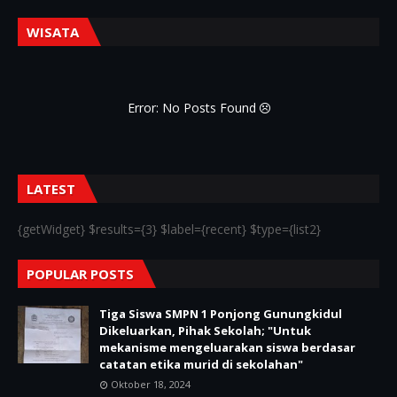
WISATA
Error: No Posts Found
LATEST
{getWidget} $results={3} $label={recent} $type={list2}
POPULAR POSTS
Tiga Siswa SMPN 1 Ponjong Gunungkidul
Dikeluarkan, Pihak Sekolah; "Untuk
mekanisme mengeluarakan siswa berdasar
catatan etika murid di sekolahan"
Oktober 18, 2024