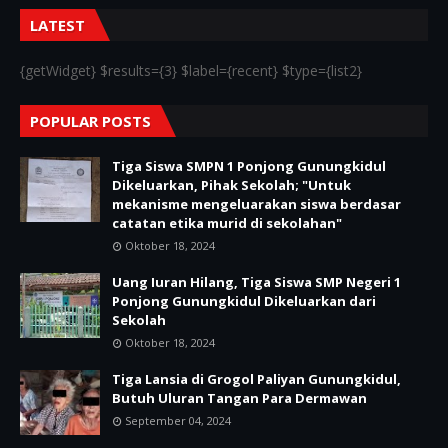
LATEST
{getWidget} $results={3} $label={recent} $type={list2}
POPULAR POSTS
Tiga Siswa SMPN 1 Ponjong Gunungkidul
Dikeluarkan, Pihak Sekolah; "Untuk
mekanisme mengeluarakan siswa berdasar
catatan etika murid di sekolahan"
Oktober 18, 2024
Uang Iuran Hilang, Tiga Siswa SMP Negeri 1
Ponjong Gunungkidul Dikeluarkan dari
Sekolah
Oktober 18, 2024
Tiga Lansia di Grogol Paliyan Gunungkidul,
Butuh Uluran Tangan Para Dermawan
September 04, 2024