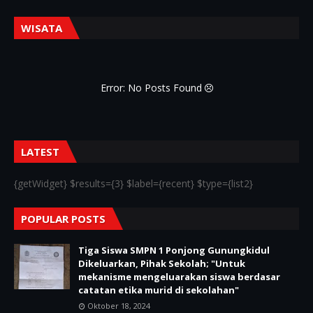
WISATA
Error: No Posts Found
LATEST
{getWidget} $results={3} $label={recent} $type={list2}
POPULAR POSTS
Tiga Siswa SMPN 1 Ponjong Gunungkidul
Dikeluarkan, Pihak Sekolah; "Untuk
mekanisme mengeluarakan siswa berdasar
catatan etika murid di sekolahan"
Oktober 18, 2024