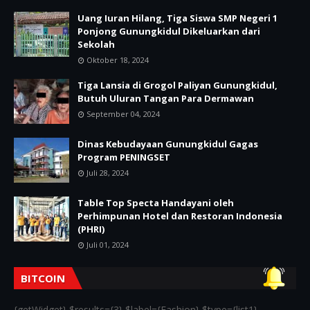
Uang Iuran Hilang, Tiga Siswa SMP Negeri 1
Ponjong Gunungkidul Dikeluarkan dari
Sekolah
Oktober 18, 2024
Tiga Lansia di Grogol Paliyan Gunungkidul,
Butuh Uluran Tangan Para Dermawan
September 04, 2024
Dinas Kebudayaan Gunungkidul Gagas
Program PENINGSET
Juli 28, 2024
Table Top Specta Handayani oleh
Perhimpunan Hotel dan Restoran Indonesia
(PHRI)
Juli 01, 2024
BITCOIN
{getWidget} $results={3} $label={Fashion} $type={list1}