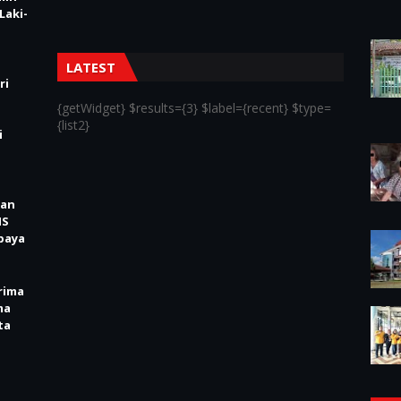
Laki-
LATEST
ri
{getWidget} $results={3} $label={recent} $type=
{list2}
i
kan
IS
baya
rima
ma
ta