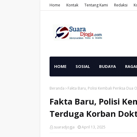
Home
Kontak
Tentang Kami
Redaksi
K
HOME
SOSIAL
BUDAYA
RAGA
Beranda
Fakta Baru, Polisi Kembali Periksa Du
Fakta Baru, Polisi K
Terduga Korban Dok
suaradjogja
April 13, 2025