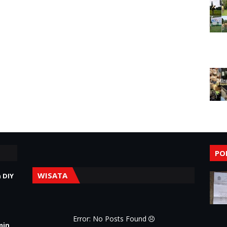
PO
WISATA
 DIY
Error: No Posts Found
min