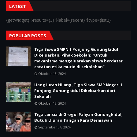
LATEST
{getWidget} $results={3} $label={recent} $type={list2}
POPULAR POSTS
Tiga Siswa SMPN 1 Ponjong Gunungkidul
Dikeluarkan, Pihak Sekolah; "Untuk
mekanisme mengeluarakan siswa berdasar
catatan etika murid di sekolahan"
Oktober 18, 2024
Uang Iuran Hilang, Tiga Siswa SMP Negeri 1
Ponjong Gunungkidul Dikeluarkan dari
Sekolah
Oktober 18, 2024
Tiga Lansia di Grogol Paliyan Gunungkidul,
Butuh Uluran Tangan Para Dermawan
September 04, 2024