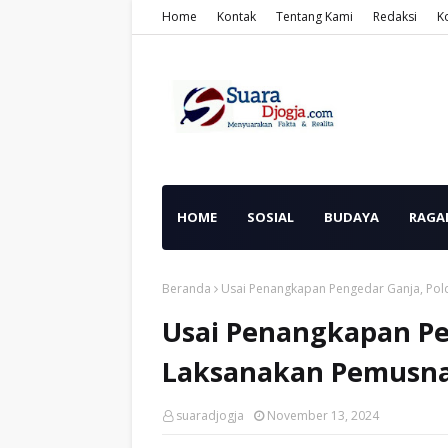
Home
Kontak
Tentang Kami
Redaksi
K
HOME
SOSIAL
BUDAYA
RAGA
Beranda
Usai Penangkapan Pengedar Ganja, Pol
Usai Penangkapan Pe
Laksanakan Pemusna
suaradjogja
November 13, 2024