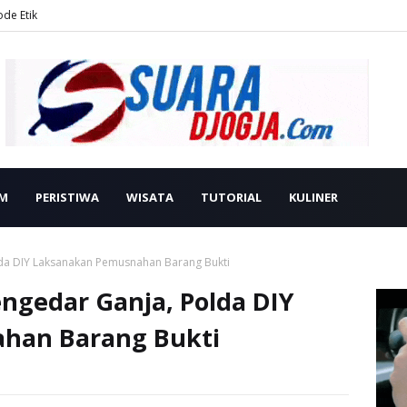
ode Etik
M
PERISTIWA
WISATA
TUTORIAL
KULINER
da DIY Laksanakan Pemusnahan Barang Bukti
ngedar Ganja, Polda DIY
han Barang Bukti