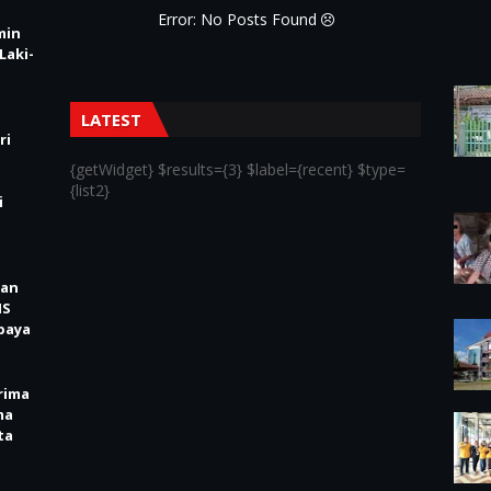
Error: No Posts Found
min
Laki-
LATEST
ri
{getWidget} $results={3} $label={recent} $type=
{list2}
i
kan
IS
baya
rima
ma
ta