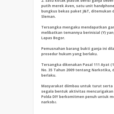
2. Satu kotak plastik berisi ganja seb
putih merek Aven, satu unit handphon
bungkus bekas paket J&T, ditemukan di
Sleman.
Tersangka mengaku mendapatkan ganja
melibatkan temannya berinisial (Y) yan
Lapas Bogor.
Pemusnahan barang bukti ganja ini di
prosedur hukum yang berlaku.
Tersangka dikenakan Pasal 111 Ayat (1
No. 35 Tahun 2009 tentang Narkotika,
berlaku.
Masyarakat diimbau untuk turut sert
segala bentuk aktivitas mencurigakan 
Polda DIY berkomitmen penuh untuk m
narkob
a.