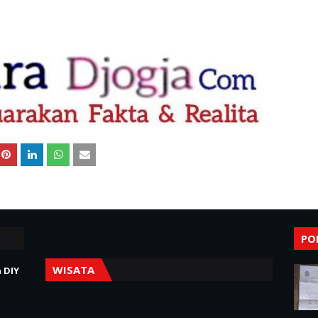
PO
WISATA
 DIY