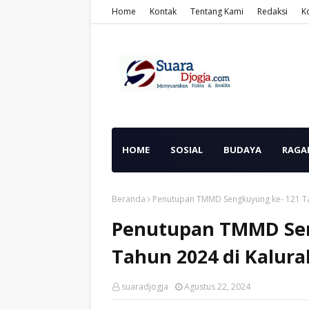
Home
Kontak
Tentang Kami
Redaksi
K
HOME
SOSIAL
BUDAYA
RAGA
Beranda
Penutupan TMMD Sengkuyung ke- 121 Tah
Penutupan TMMD Seng
Tahun 2024 di Kalur
suaradjogja
Agustus 22, 2024