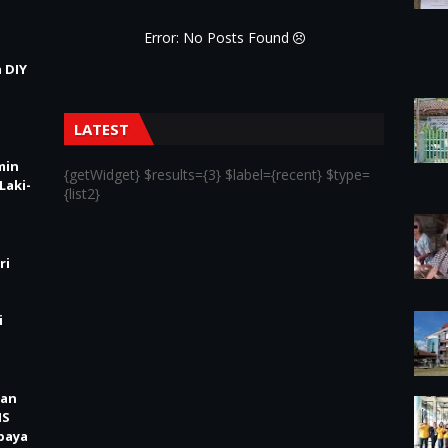
Error: No Posts Found
 DIY
LATEST
min
{getWidget} $results={3} $label={recent} $type=
Laki-
{list2}
ri
i
kan
IS
baya