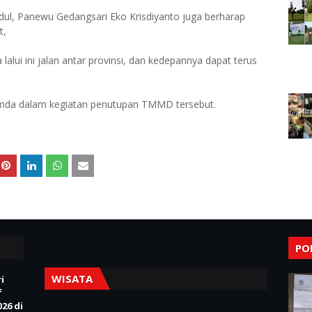
ul, Panewu Gedangsari Eko Krisdiyanto juga berharap
t,
lalui ini jalan antar provinsi, dan kedepannya dapat terus
opimda dalam kegiatan penutupan TMMD tersebut.
PO
WISATA
i
f
26 di