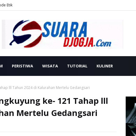
ode Etik
M
PERISTIWA
WISATA
TUTORIAL
KULINER
ap lll Tahun 2024 di Kalurahan Mertelu Gedangsari
kuyung ke- 121 Tahap lll
ahan Mertelu Gedangsari