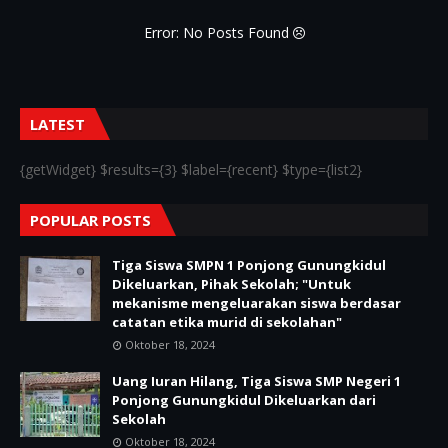
Error: No Posts Found
LATEST
{getWidget} $results={3} $label={recent} $type={list2}
POPULAR POSTS
Tiga Siswa SMPN 1 Ponjong Gunungkidul
Dikeluarkan, Pihak Sekolah; "Untuk
mekanisme mengeluarakan siswa berdasar
catatan etika murid di sekolahan"
Oktober 18, 2024
Uang Iuran Hilang, Tiga Siswa SMP Negeri 1
Ponjong Gunungkidul Dikeluarkan dari
Sekolah
Oktober 18, 2024