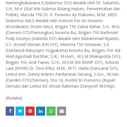
Hamengkubuwana X (Gubernur DIY) diwakili oleh Dr. Sukamto,
S.H., M.H. (Staf Ahli Gubrnur Bidang Hukum, Pemerintahan dan
Politik), Marsda TNI Dr. Ir. Purwoko Aji Prabowo, M.M., MDS
(Gubernur AAU) diwakili oleh Kolonel Pas Ari Ismanto
(Koordinator Dosen AAU), Brigjen TNI Zainul Bahar, S.H., M.Si.
(Danrem 072/Pamungkas) beserta Ibu, Brigjen TNI Rachmad
Pudji Susetyo (Kabinda DIY) diwakili oleh Muhammad Riyanto,
S.T. (Korwil Sleman BIN DIY), Marsma TNI Setiawan, S.E.
(Danlanud Adisucipto Yogyakarta) beserta Ibu, Brigjen. Pol. Adi
Vivid Agustiadi Bachtiar, S.IK., M.Hum., M.S.M (Wakapolda DIY),
Brigjen. Pol. Andi Fairan, S.I.Κ., M.S.M (KA BNNP DIY), Kolonel
Laut (KH/W) Dr. Devi Erlita, M.M., M.Tr. Hanla (DanLanal DIY),
Letkol Arm. Danny Arianto Pardamean Girsang, S.Sos., M.Han.
(Dandim 0732/Sleman), Dra. Hj. Kustini Sri Purnomo (Bupati
Sleman) dan Letkol Inf. Afrizal Rakhman (Danyonif 403/Wp).
(Redaksi)