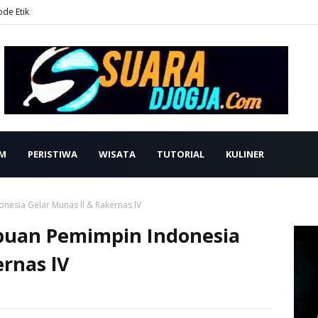
ode Etik
M
PERISTIWA
WISATA
TUTORIAL
KULINER
esia Gelar Munas ll & Rakernas lV
uan Pemimpin Indonesia
ernas lV