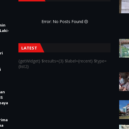
Error: No Posts Found
min
Laki-
LATEST
ri
{getWidget} $results={3} $label={recent} $type=
{list2}
i
kan
IS
baya
rima
ma