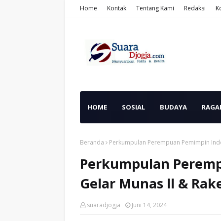
Home
Kontak
Tentang Kami
Redaksi
K
HOME
SOSIAL
BUDAYA
RAGA
Beranda
Perkumpulan Perempuan Pemimpin Indon
Perkumpulan Peremp
Gelar Munas ll & Rak
suaradjogja
Juni 14, 2024