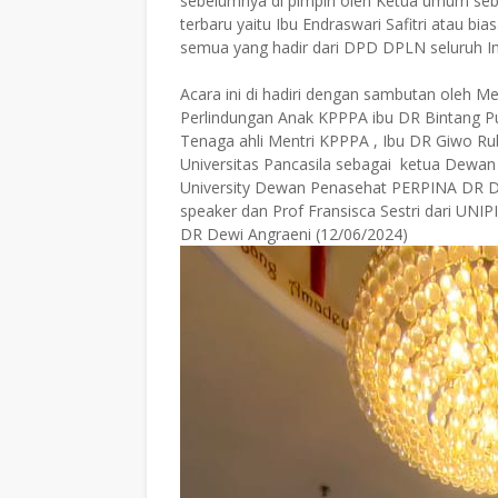
sebelumnya di pimpin oleh Ketua umum se
terbaru yaitu Ibu Endraswari Safitri atau bias
semua yang hadir dari DPD DPLN seluruh In
Acara ini di hadiri dengan sambutan oleh
Perlindungan Anak KPPPA ibu DR Bintang Pu
Tenaga ahli Mentri KPPPA , Ibu DR Giwo Rub
Universitas Pancasila sebagai ketua Dewa
University Dewan Penasehat PERPINA DR De
speaker dan Prof Fransisca Sestri dari UNIP
DR Dewi Angraeni (12/06/2024)