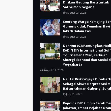
Dirikan Gedung Baru untuk
Satbrimob Gegana
August 03, 2026
Seorang Warga Kemejing Se
Gunungkidul, Temukan Bayi 
laki di Dalam Tas
August 03, 2026
Danrem 072/Pamungkas Hadi
KADIN DIY International Golf
Tournament 2026, Perkuat
Sinergi Ekonomi dan Sosial d
Yogyakarta
August 01, 2026
Naufal Riski Wijaya Dinobat
Sebagai Siswa Berprestasi M
Baiturrahman Gubeng, Sura
July 31, 2026
Kapolda DIY Pimpin Serah Te
Jabatan, Empat Pejabat Uta