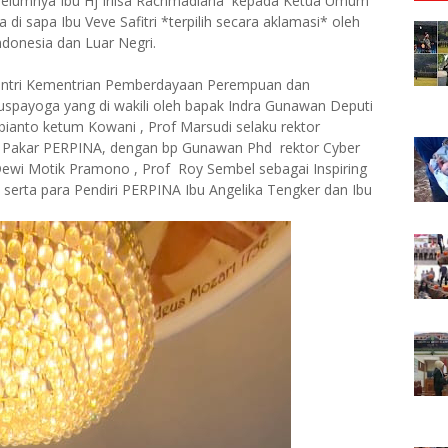
belumnya Ibu Hj Irlisa Rachmadiana kepada Ketua Umum
a di sapa Ibu Veve Safitri *terpilih secara aklamasi* oleh
donesia dan Luar Negri.
 Mentri Kementrian Pemberdayaan Perempuan dan
spayoga yang di wakili oleh bapak Indra Gunawan Deputi
ianto ketum Kowani , Prof Marsudi selaku rektor
n Pakar PERPINA, dengan bp Gunawan Phd rektor Cyber
wi Motik Pramono , Prof Roy Sembel sebagai Inspiring
I serta para Pendiri PERPINA Ibu Angelika Tengker dan Ibu