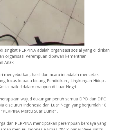
 singkat PERPINA adalah organisasi sosial yang di dirikan
an organisasi Perempuan dibawah kementrian
an Anak
ri menyebutkan, hasil dari acara ini adalah mencetak
g focus kepada bidang Pendidikan , Lingkungan Hidup .
osial baik didalam maupun di Luar Negri.
a merupakan wujud dukungan penuh semua DPD dan DPC
 diseluruh Indonesia dan Luar Negri yang berjumlah 18
 “PERPINA Mercu Suar Dunia” .
rga dan PERPINA menciptakan perempuan berdaya yang
 jaman menuju Indonesia Emas 2045” papar Veve Safitri