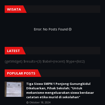
WISATA
Error: No Posts Found
LATEST
{getWidget} $results={3} $label={recent} $type={list2}
POPULAR POSTS
Tiga Siswa SMPN 1 Ponjong Gunungkidul
Dikeluarkan, Pihak Sekolah; "Untuk
mekanisme mengeluarakan siswa berdasar
catatan etika murid di sekolahan"
Oktober 18, 2024