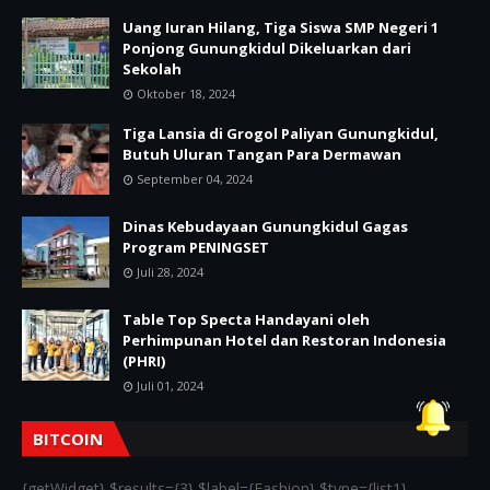
Uang Iuran Hilang, Tiga Siswa SMP Negeri 1
Ponjong Gunungkidul Dikeluarkan dari
Sekolah
Oktober 18, 2024
Tiga Lansia di Grogol Paliyan Gunungkidul,
Butuh Uluran Tangan Para Dermawan
September 04, 2024
Dinas Kebudayaan Gunungkidul Gagas
Program PENINGSET
Juli 28, 2024
Table Top Specta Handayani oleh
Perhimpunan Hotel dan Restoran Indonesia
(PHRI)
Juli 01, 2024
BITCOIN
{getWidget} $results={3} $label={Fashion} $type={list1}