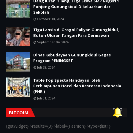
Uang Iuran Hilang, Tiga Siswa SMP Negeri 1
Ponjong Gunungkidul Dikeluarkan dari
Sekolah
Oktober 18, 2024
Tiga Lansia di Grogol Paliyan Gunungkidul,
Butuh Uluran Tangan Para Dermawan
September 04, 2024
Dinas Kebudayaan Gunungkidul Gagas
Program PENINGSET
Juli 28, 2024
Table Top Specta Handayani oleh
Perhimpunan Hotel dan Restoran Indonesia
(PHRI)
Juli 01, 2024
BITCOIN
{getWidget} $results={3} $label={Fashion} $type={list1}