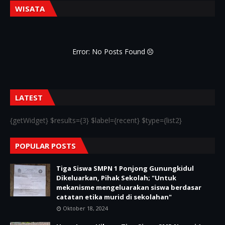
WISATA
Error: No Posts Found
LATEST
{getWidget} $results={3} $label={recent} $type={list2}
POPULAR POSTS
Tiga Siswa SMPN 1 Ponjong Gunungkidul
Dikeluarkan, Pihak Sekolah; "Untuk
mekanisme mengeluarakan siswa berdasar
catatan etika murid di sekolahan"
Oktober 18, 2024