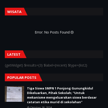
WISATA
Error: No Posts Found
LATEST
{getWidget} $results={3} $label={recent} $type={list2}
POPULAR POSTS
Tiga Siswa SMPN 1 Ponjong Gunungkidul
Dikeluarkan, Pihak Sekolah; "Untuk
mekanisme mengeluarakan siswa berdasar
catatan etika murid di sekolahan"
Oktober 18, 2024