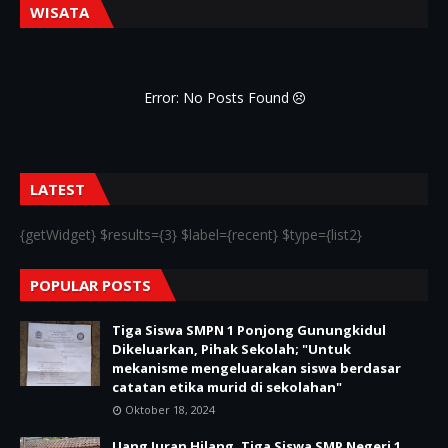
WISATA
Error: No Posts Found
LATEST
{getWidget} $results={3} $label={recent} $type={list2}
POPULAR POSTS
Tiga Siswa SMPN 1 Ponjong Gunungkidul
Dikeluarkan, Pihak Sekolah; "Untuk
mekanisme mengeluarakan siswa berdasar
catatan etika murid di sekolahan"
Oktober 18, 2024
Uang Iuran Hilang, Tiga Siswa SMP Negeri 1