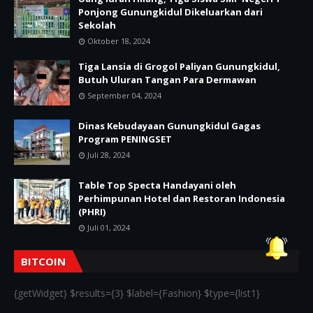
Ponjong Gunungkidul Dikeluarkan dari
Sekolah
Oktober 18, 2024
Tiga Lansia di Grogol Paliyan Gunungkidul,
Butuh Uluran Tangan Para Dermawan
September 04, 2024
Dinas Kebudayaan Gunungkidul Gagas
Program PENINGSET
Juli 28, 2024
Table Top Specta Handayani oleh
Perhimpunan Hotel dan Restoran Indonesia
(PHRI)
Juli 01, 2024
BITCOIN
{getWidget} $results={3} $label={Fashion} $type={list1}