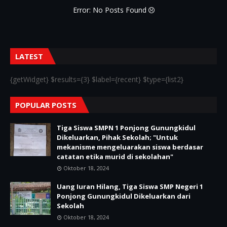
Error: No Posts Found
LATEST
{getWidget} $results={3} $label={recent} $type={list2}
POPULAR POSTS
Tiga Siswa SMPN 1 Ponjong Gunungkidul
Dikeluarkan, Pihak Sekolah; "Untuk
mekanisme mengeluarakan siswa berdasar
catatan etika murid di sekolahan"
Oktober 18, 2024
Uang Iuran Hilang, Tiga Siswa SMP Negeri 1
Ponjong Gunungkidul Dikeluarkan dari
Sekolah
Oktober 18, 2024