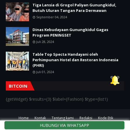
Tiga Lansia di Grogol Paliyan Gunungkidul,
Butuh Uluran Tangan Para Dermawan
September 04, 2024
Dinas Kebudayaan Gunungkidul Gagas
Program PENINGSET
Juli 28, 2024
Table Top Specta Handayani oleh
Perhimpunan Hotel dan Restoran Indonesia
(PHRI)
Juli 01, 2024
BITCOIN
{getWidget} $results={3} $label={Fashion} $type={list1}
Home
Kontak
Tentang kami
Redaksi
Kode Etik
HUBUNGI VIA WHATSAPP
Crafted with
by
TemplatesYard