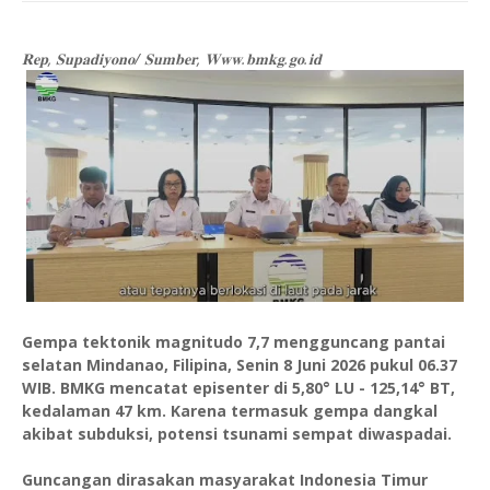
𝐑𝐞𝐩, 𝐒𝐮𝐩𝐚𝐝𝐢𝐲𝐨𝐧𝐨/ 𝐒𝐮𝐦𝐛𝐞𝐫, 𝐖𝐰𝐰.𝐛𝐦𝐤𝐠.𝐠𝐨.𝐢𝐝
Gempa tektonik magnitudo 7,7 mengguncang pantai
selatan Mindanao, Filipina, Senin 8 Juni 2026 pukul 06.37
WIB. BMKG mencatat episenter di 5,80° LU - 125,14° BT,
kedalaman 47 km. Karena termasuk gempa dangkal
akibat subduksi, potensi tsunami sempat diwaspadai.
Guncangan dirasakan masyarakat Indonesia Timur