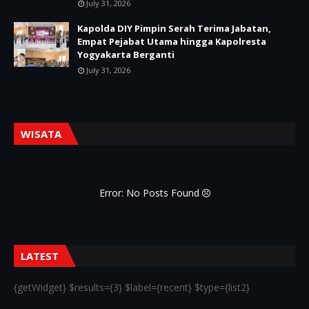
July 31, 2026
Kapolda DIY Pimpin Serah Terima Jabatan,
Empat Pejabat Utama hingga Kapolresta
Yogyakarta Berganti
July 31, 2026
WISATA
Error: No Posts Found
LATEST
{getWidget} $results={3} $label={recent} $type={list2}