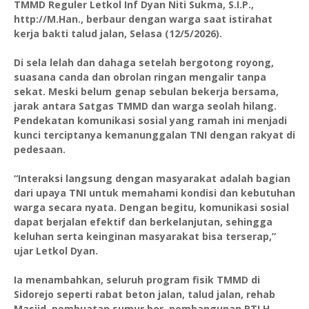
TMMD Reguler Letkol Inf Dyan Niti Sukma, S.I.P.,
http://M.Han., berbaur dengan warga saat istirahat
kerja bakti talud jalan, Selasa (12/5/2026).
Di sela lelah dan dahaga setelah bergotong royong,
suasana canda dan obrolan ringan mengalir tanpa
sekat. Meski belum genap sebulan bekerja bersama,
jarak antara Satgas TMMD dan warga seolah hilang.
Pendekatan komunikasi sosial yang ramah ini menjadi
kunci terciptanya kemanunggalan TNI dengan rakyat di
pedesaan.
“Interaksi langsung dengan masyarakat adalah bagian
dari upaya TNI untuk memahami kondisi dan kebutuhan
warga secara nyata. Dengan begitu, komunikasi sosial
dapat berjalan efektif dan berkelanjutan, sehingga
keluhan serta keinginan masyarakat bisa terserap,”
ujar Letkol Dyan.
Ia menambahkan, seluruh program fisik TMMD di
Sidorejo seperti rabat beton jalan, talud jalan, rehab
Masjid, pembuatan sumur bor, pembangunan RTLH,