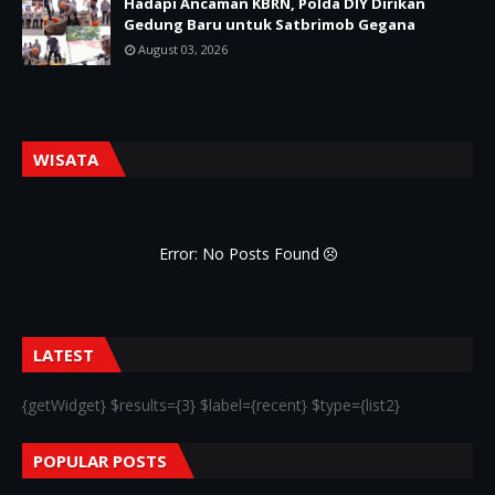
Hadapi Ancaman KBRN, Polda DIY Dirikan
Gedung Baru untuk Satbrimob Gegana
August 03, 2026
WISATA
Error: No Posts Found
LATEST
{getWidget} $results={3} $label={recent} $type={list2}
POPULAR POSTS