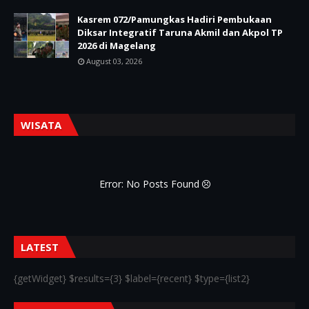
Kasrem 072/Pamungkas Hadiri Pembukaan
Diksar Integratif Taruna Akmil dan Akpol TP
2026 di Magelang
August 03, 2026
WISATA
Error: No Posts Found
LATEST
{getWidget} $results={3} $label={recent} $type={list2}