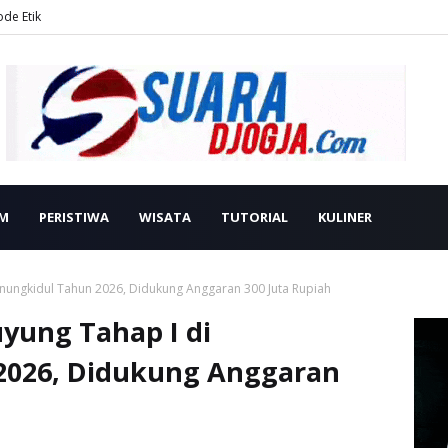
ode Etik
M
PERISTIWA
WISATA
TUTORIAL
KULINER
ungkidul Tahun 2026, Didukung Anggaran 300 Juta Rupiah
yung Tahap I di
2026, Didukung Anggaran