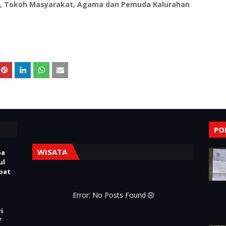
uk, Tokoh Masyarakat, Agama dan Pemuda Kalurahan
PO
WISATA
pa
ul
Obat
Error: No Posts Found
i
f