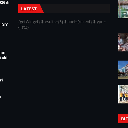
26 di
LATEST
{getWidget} $results={3} $label={recent} $type=
 DIY
{list2}
min
Laki-
ri
i
BI