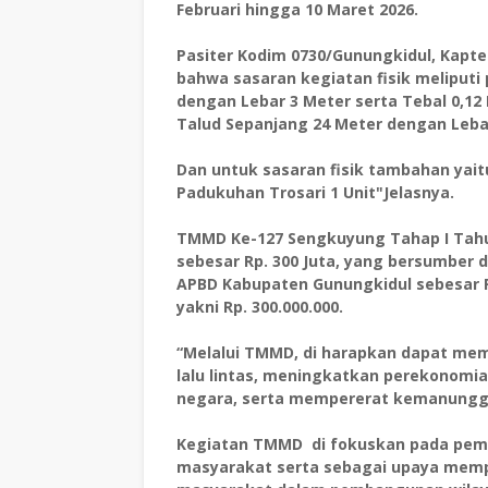
Februari hingga 10 Maret 2026.
Pasiter Kodim 0730/Gunungkidul, Kapt
bahwa sasaran kegiatan fisik meliput
dengan Lebar 3 Meter serta Tebal 0,12
Talud Sepanjang 24 Meter dengan Lebar
Dan untuk sasaran fisik tambahan yait
Padukuhan Trosari 1 Unit"Jelasnya.
TMMD Ke-127 Sengkuyung Tahap I Tahun
sebesar Rp. 300 Juta, yang bersumber da
APBD Kabupaten Gunungkidul sebesar Rp
yakni Rp. 300.000.000.
“Melalui TMMD, di harapkan dapat mem
lalu lintas, meningkatkan perekonom
negara, serta mempererat kemanungga
Kegiatan TMMD di fokuskan pada pemb
masyarakat serta sebagai upaya mempe