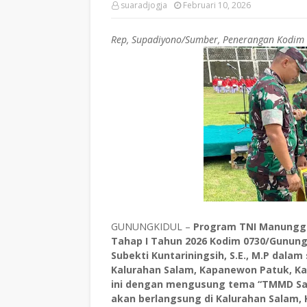
suaradjogja
Februari 10, 2026
Rep, Supadiyono/Sumber, Penerangan Kodim
GUNUNGKIDUL –
Program TNI Manungg
Tahap I Tahun 2026 Kodim 0730/Gunungk
Subekti Kuntariningsih, S.E., M.P dala
Kalurahan Salam, Kapanewon Patuk, Ka
ini dengan mengusung tema “TMMD Sa
akan berlangsung di Kalurahan Salam,