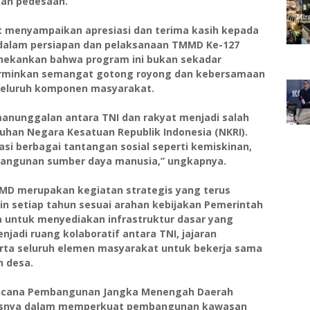
ah pedesaan.
t menyampaikan apresiasi dan terima kasih kepada
 dalam persiapan dan pelaksanaan TMMD Ke-127
enekankan bahwa program ini bukan sekadar
erminkan semangat gotong royong dan kebersamaan
 seluruh komponen masyarakat.
anunggalan antara TNI dan rakyat menjadi salah
uhan Negara Kesatuan Republik Indonesia (NKRI).
si berbagai tantangan sosial seperti kemiskinan,
bangunan sumber daya manusia,” ungkapnya.
MD merupakan kegiatan strategis yang terus
in setiap tahun sesuai arahan kebijakan Pemerintah
a untuk menyediakan infrastruktur dasar yang
jadi ruang kolaboratif antara TNI, jajaran
erta seluruh elemen masyarakat untuk bekerja sama
 desa.
encana Pembangunan Jangka Menengah Daerah
susnya dalam memperkuat pembangunan kawasan