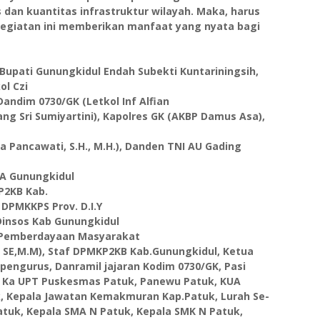
dan kuantitas infrastruktur wilayah. Maka, harus
egiatan ini memberikan manfaat yang nyata bagi
 Bupati Gunungkidul Endah Subekti Kuntariningsih,
ol Czi
, Dandim 0730/GK (Letkol Inf Alfian
ng Sri Sumiyartini), Kapolres GK (AKBP Damus Asa),
ta Pancawati, S.H., M.H.), Danden TNI AU Gading
DA Gunungkidul
P2KB Kab.
 DPMKKPS Prov. D.I.Y
 Dinsos Kab Gunungkidul
bid Pemberdayaan Masyarakat
 SE,M.M), Staf DPMKP2KB Kab.Gunungkidul, Ketua
pengurus, Danramil jajaran Kodim 0730/GK, Pasi
k, Ka UPT Puskesmas Patuk, Panewu Patuk, KUA
k, Kepala Jawatan Kemakmuran Kap.Patuk, Lurah Se-
atuk, Kepala SMA N Patuk, Kepala SMK N Patuk,