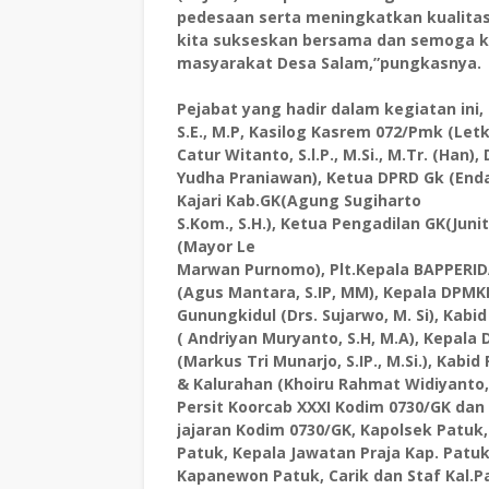
pedesaan serta meningkatkan kualitas 
kita sukseskan bersama dan semoga k
masyarakat Desa Salam,”pungkasnya.
Pejabat yang hadir dalam kegiatan ini,
S.E., M.P, Kasilog Kasrem 072/Pmk (Letk
Catur Witanto, S.l.P., M.Si., M.Tr. (Han)
Yudha Praniawan), Ketua DPRD Gk (Enda
Kajari Kab.GK(Agung Sugiharto
S.Kom., S.H.), Ketua Pengadilan GK(Juni
(Mayor Le
Marwan Purnomo), Plt.Kepala BAPPERI
(Agus Mantara, S.IP, MM), Kepala DPMK
Gunungkidul (Drs. Sujarwo, M. Si), Kabid
( Andriyan Muryanto, S.H, M.A), Kepala
(Markus Tri Munarjo, S.IP., M.Si.), Ka
& Kalurahan (Khoiru Rahmat Widiyanto,
Persit Koorcab XXXI Kodim 0730/GK dan 
jajaran Kodim 0730/GK, Kapolsek Patu
Patuk, Kepala Jawatan Praja Kap. Patu
Kapanewon Patuk, Carik dan Staf Kal.P