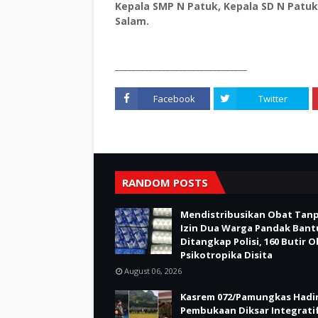
Kepala SMP N Patuk, Kepala SD N Pat
Salam.
_______________________________
Facebook
Twitter
RANDOM POSTS
Mendistribusikan Obat Tan
Izin Dua Warga Pandak Bant
Ditangkap Polisi, 160 Butir 
Psikotropika Disita
August 06, 2026
Kasrem 072/Pamungkas Hadir
Pembukaan Diksar Integrati