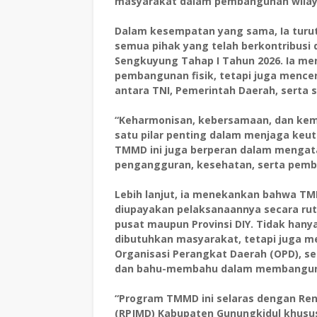
masyarakat dalam pembangunan wilay
Dalam kesempatan yang sama, Ia turu
semua pihak yang telah berkontribusi
Sengkuyung Tahap I Tahun 2026. Ia m
pembangunan fisik, tetapi juga menc
antara TNI, Pemerintah Daerah, serta
“Keharmonisan, kebersamaan, dan kem
satu pilar penting dalam menjaga keut
TMMD ini juga berperan dalam mengata
pengangguran, kesehatan, serta pem
Lebih lanjut, ia menekankan bahwa TM
diupayakan pelaksanaannya secara rut
pusat maupun Provinsi DIY. Tidak hany
dibutuhkan masyarakat, tetapi juga men
Organisasi Perangkat Daerah (OPD), s
dan bahu-membahu dalam membangun
“Program TMMD ini selaras dengan R
(RPJMD) Kabupaten Gunungkidul khu