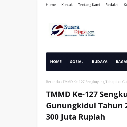
Home
Kontak
Tentang Kami
Redaksi
K
HOME
SOSIAL
BUDAYA
RAGA
Beranda
TMMD Ke-127 Sengkuyung Tahap I di Gun
TMMD Ke-127 Sengku
Gunungkidul Tahun 
300 Juta Rupiah