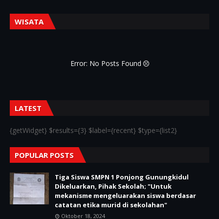
WISATA
Error: No Posts Found
LATEST
{getWidget} $results={3} $label={recent} $type={list2}
POPULAR POSTS
Tiga Siswa SMPN 1 Ponjong Gunungkidul
Dikeluarkan, Pihak Sekolah; "Untuk
mekanisme mengeluarakan siswa berdasar
catatan etika murid di sekolahan"
Oktober 18, 2024