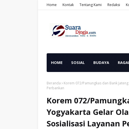
Home
Kontak
Tentang Kami
Redaksi
K
HOME
SOSIAL
BUDAYA
RAGA
Beranda
Korem 072/Pamungkas dan Bank Jateng 
Perbankan
Korem 072/Pamungka
Yogyakarta Gelar Ol
Sosialisasi Layanan 