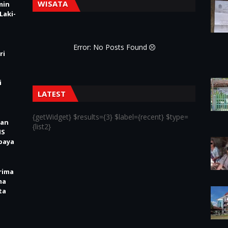
WISATA
min
Laki-
Error: No Posts Found
ri
i
LATEST
{getWidget} $results={3} $label={recent} $type=
kan
{list2}
IS
baya
rima
ma
ta