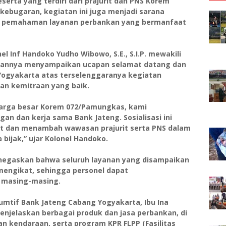
eserta yang terdiri dari prajurit dan PNS Korem
kebugaran, kegiatan ini juga menjadi sarana
n pemahaman layanan perbankan yang bermanfaat
 Inf Handoko Yudho Wibowo, S.E., S.I.P. mewakili
annya menyampaikan ucapan selamat datang dan
Yogyakarta atas terselenggaranya kegiatan
dan kemitraan yang baik.
arga besar Korem 072/Pamungkas, kami
n dan kerja sama Bank Jateng. Sosialisasi ini
t dan menambah wawasan prajurit serta PNS dalam
ijak,” ujar Kolonel Handoko.
negaskan bahwa seluruh layanan yang disampaikan
 mengikat, sehingga personel dapat
 masing-masing.
umtif Bank Jateng Cabang Yogyakarta, Ibu Ina
jelaskan berbagai produk dan jasa perbankan, di
n kendaraan, serta program KPR FLPP (Fasilitas