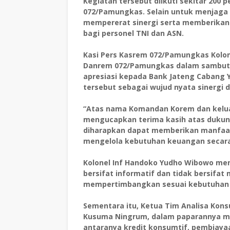
Kegiatan tersebut diikuti sekitar 200 p
072/Pamungkas. Selain untuk menjaga 
mempererat sinergi serta memberika
bagi personel TNI dan ASN.
Kasi Pers Kasrem 072/Pamungkas Kolonel
Danrem 072/Pamungkas dalam sambut
apresiasi kepada Bank Jateng Cabang 
tersebut sebagai wujud nyata sinergi 
“Atas nama Komandan Korem dan kelu
mengucapkan terima kasih atas dukunga
diharapkan dapat memberikan manfaa
mengelola kebutuhan keuangan secara b
Kolonel Inf Handoko Yudho Wibowo me
bersifat informatif dan tidak bersifat
mempertimbangkan sesuai kebutuhan
Sementara itu, Ketua Tim Analisa Kons
Kusuma Ningrum, dalam paparannya men
antaranya kredit konsumtif, pembiayaa