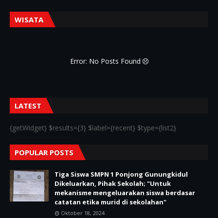
WISATA
Error: No Posts Found
LATEST
{getWidget} $results={3} $label={recent} $type={list2}
POPULAR POSTS
Tiga Siswa SMPN 1 Ponjong Gunungkidul
Dikeluarkan, Pihak Sekolah; "Untuk
mekanisme mengeluarakan siswa berdasar
catatan etika murid di sekolahan"
Oktober 18, 2024