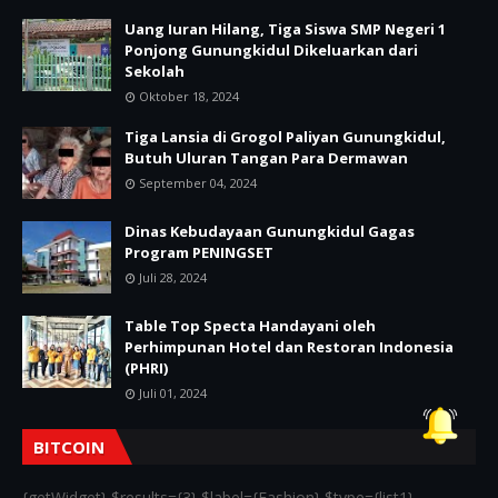
Uang Iuran Hilang, Tiga Siswa SMP Negeri 1
Ponjong Gunungkidul Dikeluarkan dari
Sekolah
Oktober 18, 2024
Tiga Lansia di Grogol Paliyan Gunungkidul,
Butuh Uluran Tangan Para Dermawan
September 04, 2024
Dinas Kebudayaan Gunungkidul Gagas
Program PENINGSET
Juli 28, 2024
Table Top Specta Handayani oleh
Perhimpunan Hotel dan Restoran Indonesia
(PHRI)
Juli 01, 2024
BITCOIN
{getWidget} $results={3} $label={Fashion} $type={list1}