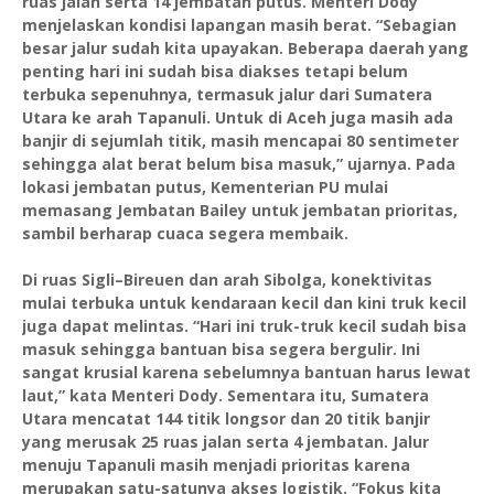
ruas jalan serta 14 jembatan putus. Menteri Dody
menjelaskan kondisi lapangan masih berat. “Sebagian
besar jalur sudah kita upayakan. Beberapa daerah yang
penting hari ini sudah bisa diakses tetapi belum
terbuka sepenuhnya, termasuk jalur dari Sumatera
Utara ke arah Tapanuli. Untuk di Aceh juga masih ada
banjir di sejumlah titik, masih mencapai 80 sentimeter
sehingga alat berat belum bisa masuk,” ujarnya. Pada
lokasi jembatan putus, Kementerian PU mulai
memasang Jembatan Bailey untuk jembatan prioritas,
sambil berharap cuaca segera membaik.
Di ruas Sigli–Bireuen dan arah Sibolga, konektivitas
mulai terbuka untuk kendaraan kecil dan kini truk kecil
juga dapat melintas. “Hari ini truk-truk kecil sudah bisa
masuk sehingga bantuan bisa segera bergulir. Ini
sangat krusial karena sebelumnya bantuan harus lewat
laut,” kata Menteri Dody. Sementara itu, Sumatera
Utara mencatat 144 titik longsor dan 20 titik banjir
yang merusak 25 ruas jalan serta 4 jembatan. Jalur
menuju Tapanuli masih menjadi prioritas karena
merupakan satu-satunya akses logistik. “Fokus kita