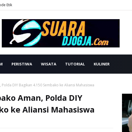
ode Etik
M
PERISTIWA
WISATA
TUTORIAL
KULINER
 Polda DIY Bagikan 4.150 Sembako ke Aliansi Mahasiswa
ako Aman, Polda DIY
ko ke Aliansi Mahasiswa