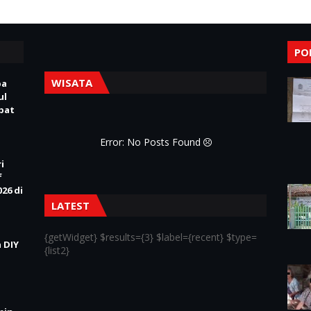
PO
WISATA
pa
ul
Obat
Error: No Posts Found
i
f
26 di
LATEST
{getWidget} $results={3} $label={recent} $type=
 DIY
{list2}