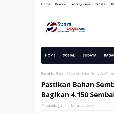
Home
Kontak
Tentang Kami
Redaksi
K
HOME
SOSIAL
BUDAYA
RAGA
Beranda
Ragam
Pastikan Bahan Sembako Aman,
Pastikan Bahan Semb
Bagikan 4.150 Semba
suaradjogja
Februari 27, 2025