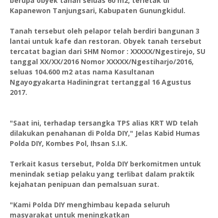
berupa obyek tanah seluas 60 m2, terletak di
Kapanewon Tanjungsari, Kabupaten Gunungkidul.
Tanah tersebut oleh pelapor telah berdiri bangunan 3
lantai untuk kafe dan restoran. Obyek tanah tersebut
tercatat bagian dari SHM Nomor : XXXXX/Ngestirejo, SU
tanggal XX/XX/2016 Nomor XXXXX/Ngestiharjo/2016,
seluas 104.600 m2 atas nama Kasultanan
Ngayogyakarta Hadiningrat tertanggal 16 Agustus
2017.
"Saat ini, terhadap tersangka TPS alias KRT WD telah
dilakukan penahanan di Polda DIY," Jelas Kabid Humas
Polda DIY, Kombes Pol, Ihsan S.I.K.
Terkait kasus tersebut, Polda DIY berkomitmen untuk
menindak setiap pelaku yang terlibat dalam praktik
kejahatan penipuan dan pemalsuan surat.
"Kami Polda DIY menghimbau kepada seluruh
masyarakat untuk meningkatkan