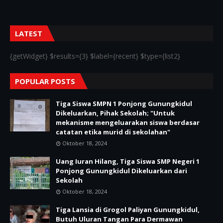
LATEST
{getWidget} $results={3} $label={recent} $type={list2}
POPULAR POSTS
Tiga Siswa SMPN 1 Ponjong Gunungkidul
Dikeluarkan, Pihak Sekolah; "Untuk
mekanisme mengeluarakan siswa berdasar
catatan etika murid di sekolahan"
Oktober 18, 2024
Uang Iuran Hilang, Tiga Siswa SMP Negeri 1
Ponjong Gunungkidul Dikeluarkan dari
Sekolah
Oktober 18, 2024
Tiga Lansia di Grogol Paliyan Gunungkidul,
Butuh Uluran Tangan Para Dermawan