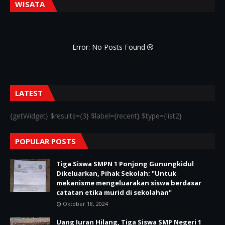
WISATA
Error: No Posts Found
LATEST
{getWidget} $results={3} $label={recent} $type={list2}
POPULAR POSTS
Tiga Siswa SMPN 1 Ponjong Gunungkidul
Dikeluarkan, Pihak Sekolah; "Untuk
mekanisme mengeluarakan siswa berdasar
catatan etika murid di sekolahan"
Oktober 18, 2024
Uang Iuran Hilang, Tiga Siswa SMP Negeri 1