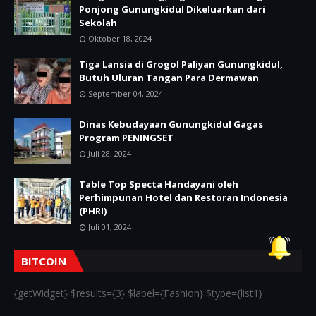
Ponjong Gunungkidul Dikeluarkan dari
Sekolah
Oktober 18, 2024
Tiga Lansia di Grogol Paliyan Gunungkidul,
Butuh Uluran Tangan Para Dermawan
September 04, 2024
Dinas Kebudayaan Gunungkidul Gagas
Program PENINGSET
Juli 28, 2024
Table Top Specta Handayani oleh
Perhimpunan Hotel dan Restoran Indonesia
(PHRI)
Juli 01, 2024
BITCOIN
{getWidget} $results={3} $label={Fashion} $type={list1}