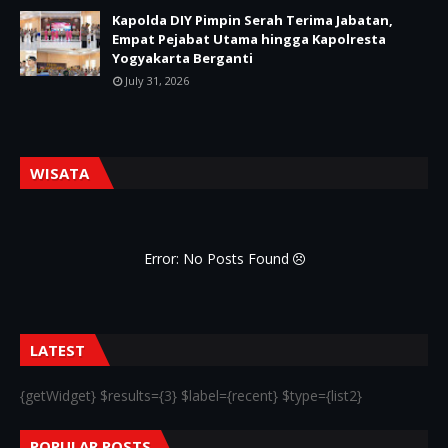
Kapolda DIY Pimpin Serah Terima Jabatan,
Empat Pejabat Utama hingga Kapolresta
Yogyakarta Berganti
July 31, 2026
WISATA
Error: No Posts Found
LATEST
{getWidget} $results={3} $label={recent} $type={list2}
POPULAR POSTS