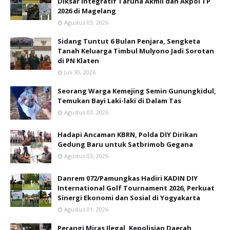
Diksar Integratif Taruna Akmil dan Akpol TP
2026 di Magelang
Agustus 03, 2026
Sidang Tuntut 6 Bulan Penjara, Sengketa
Tanah Keluarga Timbul Mulyono Jadi Sorotan
di PN Klaten
Juli 30, 2026
Seorang Warga Kemejing Semin Gunungkidul,
Temukan Bayi Laki-laki di Dalam Tas
Agustus 03, 2026
Hadapi Ancaman KBRN, Polda DIY Dirikan
Gedung Baru untuk Satbrimob Gegana
Agustus 03, 2026
Danrem 072/Pamungkas Hadiri KADIN DIY
International Golf Tournament 2026, Perkuat
Sinergi Ekonomi dan Sosial di Yogyakarta
Agustus 01, 2026
Perangi Miras Ilegal, Kepolisian Daerah