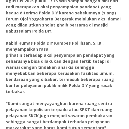
Agustus 2025 pukul 17.15 WIB sampai dengan dini hari
tadi merupakan aksi penyampaian pendapat yang
kedua diterima Polda DIY karena sebelumnya (siang)
Forum Ojol Yogyakarta Bergerak melalukan aksi damai
yang dilanjutkan sholat ghaib bersama di masjid
Babussalam Polda DIY.
Kabid Humas Polda DIY Kombes Pol Ihsan, S.I.K.,
menyampaikan rasa
prihatin terhadap aksi penyampaian pendapat yang
seharusnya bisa dilakukan dengan tertib tetapi di
warnai dengan tindakan anarkis sehingga
menyebabkan beberapa kerusakan fasilitas umum,
kendaraan yang dibakar, termasuk beberapa ruang
kantor pelayanan publik milik Polda DIY yang rusak
terbakar.
"Kami sangat menyayangkan karena ruang sentra
pelayanan kepolisian terpadu atau SPKT dan ruang
pelayanan SKCK juga menjadi sasaran pembakaran
sehingga sangat berdampak terhadap pelayanan
masyarakat yang harus kami tutup sementara",