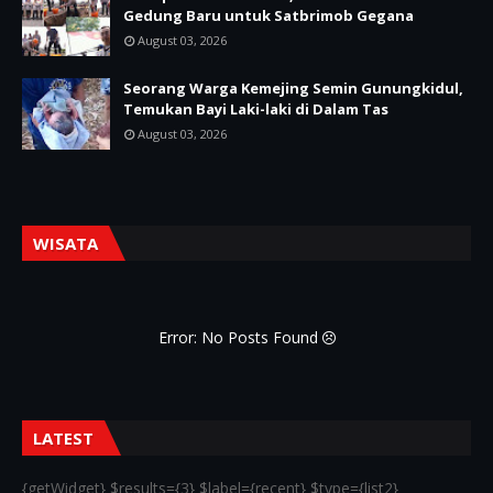
Gedung Baru untuk Satbrimob Gegana
August 03, 2026
Seorang Warga Kemejing Semin Gunungkidul,
Temukan Bayi Laki-laki di Dalam Tas
August 03, 2026
WISATA
Error: No Posts Found
LATEST
{getWidget} $results={3} $label={recent} $type={list2}