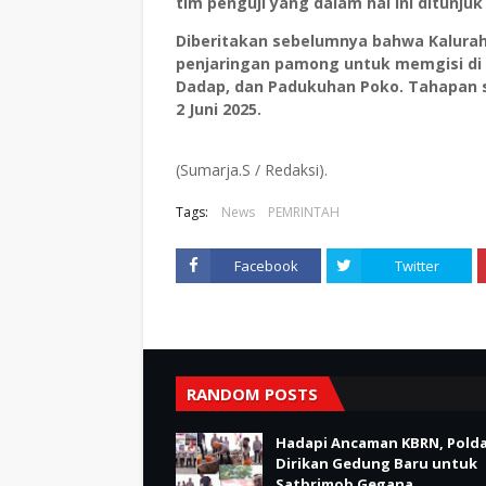
tim penguji yang dalam hal ini ditunju
Diberitakan sebelumnya bahwa Kalura
penjaringan pamong untuk memgisi di 
Dadap, dan Padukuhan Poko. Tahapan se
2 Juni 2025.
(Sumarja.S / Redaksi).
Tags:
News
PEMRINTAH
Facebook
Twitter
RANDOM POSTS
Hadapi Ancaman KBRN, Polda
Dirikan Gedung Baru untuk
Satbrimob Gegana