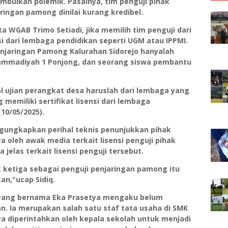
bulkan polemik. Pasalnya, tim penguji pihak
aringan pamong dinilai kurang kredibel.
 WGAB Trimo Setiadi, jika memilih tim penguji dari
si dari lembaga pendidikan seperti UGM atau IPPMI.
njaringan Pamong Kalurahan Sidorejo hanyalah
ammadiyah 1 Ponjong, dan seorang siswa pembantu
 ujian perangkat desa haruslah dari lembaga yang
g memiliki sertifikat lisensi dari lembaga
10/05/2025).
engungkapkan perihal teknis penunjukkan pihak
ya oleh awak media terkait lisensi penguji pihak
jelas terkait lisensi penguji tersebut.
k ketiga sebagai penguji penjaringan pamong itu
an,"ucap Sidiq.
i yang bernama Eka Prasetya mengaku belum
an. Ia merupakan salah satu staf tata usaha di SMK
a diperintahkan oleh kepala sekolah untuk menjadi