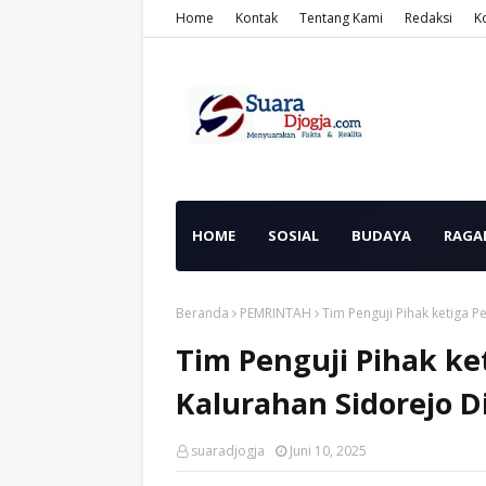
Home
Kontak
Tentang Kami
Redaksi
K
HOME
SOSIAL
BUDAYA
RAGA
Beranda
PEMRINTAH
Tim Penguji Pihak ketiga 
Tim Penguji Pihak k
Kalurahan Sidorejo D
suaradjogja
Juni 10, 2025