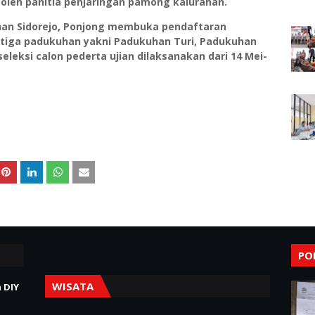
k oleh panitia penjaringan pamong kalurahan.
han Sidorejo, Ponjong membuka pendaftaran
tiga padukuhan yakni Padukuhan Turi, Padukuhan
leksi calon pederta ujian dilaksanakan dari 14 Mei-
PO
WISATA
 DIY