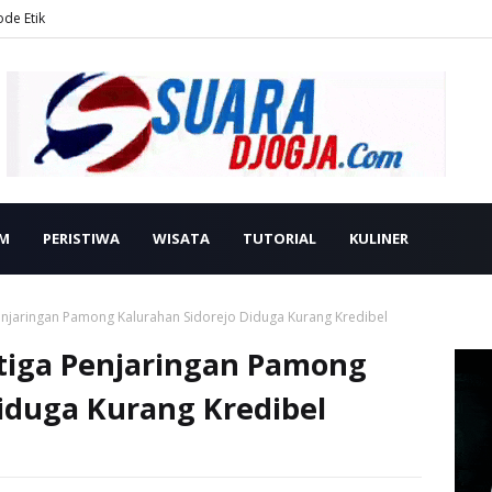
ode Etik
M
PERISTIWA
WISATA
TUTORIAL
KULINER
Penjaringan Pamong Kalurahan Sidorejo Diduga Kurang Kredibel
etiga Penjaringan Pamong
iduga Kurang Kredibel