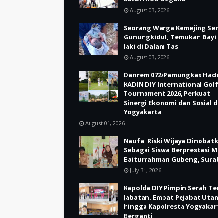
August 03, 2026
Seorang Warga Kemejing Se
Gunungkidul, Temukan Bayi 
laki di Dalam Tas
August 03, 2026
Danrem 072/Pamungkas Hadi
KADIN DIY International Golf
Tournament 2026, Perkuat
Sinergi Ekonomi dan Sosial d
Yogyakarta
August 01, 2026
Naufal Riski Wijaya Dinobat
Sebagai Siswa Berprestasi M
Baiturrahman Gubeng, Sura
July 31, 2026
Kapolda DIY Pimpin Serah Te
Jabatan, Empat Pejabat Uta
hingga Kapolresta Yogyakar
Berganti