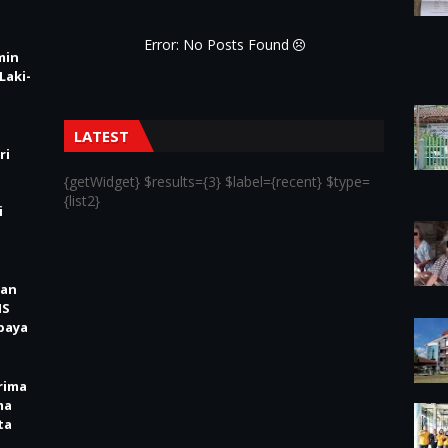
Error: No Posts Found
min
Laki-
LATEST
ri
{getWidget} $results={3} $label={recent} $type=
{list2}
i
kan
IS
baya
rima
ma
ta