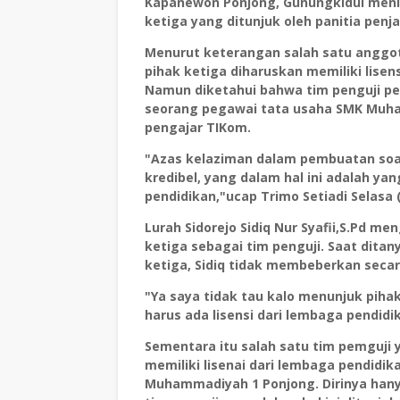
Kapanewon Ponjong, Gunungkidul menim
ketiga yang ditunjuk oleh panitia penj
Menurut keterangan salah satu anggota
pihak ketiga diharuskan memiliki lisen
Namun diketahui bahwa tim penguji pe
seorang pegawai tata usaha SMK Muh
pengajar TIKom.
"Azas kelaziman dalam pembuatan soal
kredibel, yang dalam hal ini adalah yan
pendidikan,"ucap Trimo Setiadi Selasa (
Lurah Sidorejo Sidiq Nur Syafii,S.Pd m
ketiga sebagai tim penguji. Saat ditan
ketiga, Sidiq tidak membeberkan secara 
"Ya saya tidak tau kalo menunjuk piha
harus ada lisensi dari lembaga pendidik
Sementara itu salah satu tim pemguj
memiliki lisenai dari lembaga pendidik
Muhammadiyah 1 Ponjong. Dirinya hany