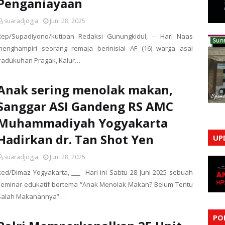
Penganiayaan
suaradjogja
Juni 28, 2025
Rep/Supadiyono/kutipan Redaksi Gunungkidul, -- Hari Naas
menghampiri seorang remaja berinisial AF (16) warga asal
Padukuhan Pragak, Kalur…
Anak sering menolak makan,
Sanggar ASI Gandeng RS AMC
Muhammadiyah Yogyakarta
Hadirkan dr. Tan Shot Yen
UP
suaradjogja
Juni 28, 2025
Red/Dimaz Yogyakarta, ___ Hari ini Sabtu 28 Juni 2025 sebuah
seminar edukatif bertema “Anak Menolak Makan? Belum Tentu
Salah Makanannya”…
PO