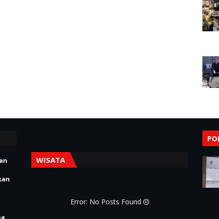
PO
WISATA
ian
kan
Error: No Posts Found
pa