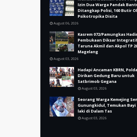
Izin Dua Warga Pandak Bant
Ditangkap Polisi, 160 Butir 
Psikotropika Disita
August 06, 2026
Kasrem 072/Pamungkas Hadir
Pembukaan Diksar Integrati
Taruna Akmil dan Akpol TP 20
Magelang
August 03, 2026
Hadapi Ancaman KBRN, Polda
Dirikan Gedung Baru untuk
Satbrimob Gegana
August 03, 2026
Seorang Warga Kemejing Se
Gunungkidul, Temukan Bayi 
laki di Dalam Tas
August 03, 2026