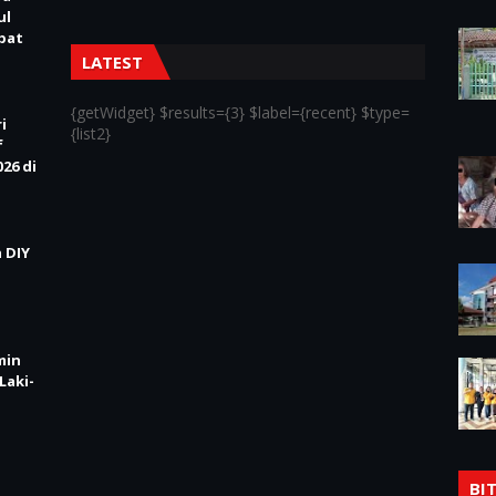
ul
Obat
LATEST
{getWidget} $results={3} $label={recent} $type=
i
{list2}
f
26 di
 DIY
min
Laki-
BI