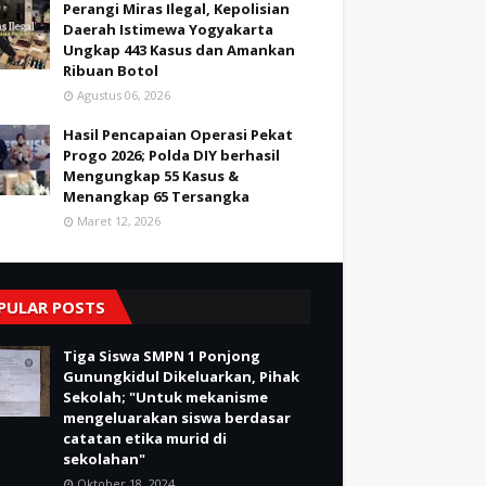
Perangi Miras Ilegal, Kepolisian
Daerah Istimewa Yogyakarta
Ungkap 443 Kasus dan Amankan
Ribuan Botol
Agustus 06, 2026
Hasil Pencapaian Operasi Pekat
Progo 2026; Polda DIY berhasil
Mengungkap 55 Kasus &
Menangkap 65 Tersangka
Maret 12, 2026
PULAR POSTS
Tiga Siswa SMPN 1 Ponjong
Gunungkidul Dikeluarkan, Pihak
Sekolah; "Untuk mekanisme
mengeluarakan siswa berdasar
catatan etika murid di
sekolahan"
Oktober 18, 2024