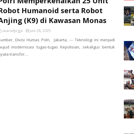
Polri Memperkenalkan 25 Unit
Robot Humanoid serta Robot
Anjing (K9) di Kawasan Monas
suaradjogja
Juni 28, 2025
Sumber, Divisi Humas Polri, Jakarta, --- Teknologi ini menjadi
wujud modernisasi tugas-tugas Kepolisian, sekaligus bentuk
nyata transfor…