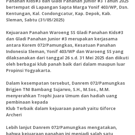
Panahan Kids#3 dan Gladi Panahan Junior #3 Tahun 2025
bertempat di Lapangan Sapta Marga Yonif 403/WP, Dsn.
Kentungan, Kal. Condongcatur, Kap. Depok, Kab.
Sleman, Sabtu (31/05/2025)
Kejuaraan Panahan Waroeng SS Gladi Panahan Kids#3
dan Gladi Panahan Junior #3 merupakan kerjasama
antara Korem 072/Pamungkas, Kesatuan Panahan
Indonesia Sleman, Yonif 403/WP dan Waroeng SS yang
dilaksanakan dari tanggal 26 s.d. 31 Mei 2025 dan diikuti
oleh berbagai klub panah baik dari dalam maupun luar
Propinsi Yogyakarta.
Dalam kesempatan tersebut, Danrem 072/Pamungkas
Brigjen TNI Bambang Sujarwo, S.H., M.Sos., M.M.
menyerahkan Trophi Juara Umum dan hadiah uang
pembinaan kepada
Klub Terbaik dalam kejuaraan panah yaitu Giforce
Archeri
Lebih lanjut Danrem 072/Pamungkas mengatakan,
bahwa kejuaraan panahan ini menjadi salah satu