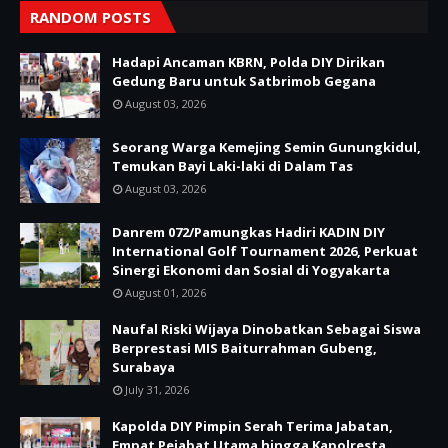
RANDOM POSTS
Hadapi Ancaman KBRN, Polda DIY Dirikan
Gedung Baru untuk Satbrimob Gegana
August 03, 2026
Seorang Warga Kemejing Semin Gunungkidul,
Temukan Bayi Laki-laki di Dalam Tas
August 03, 2026
Danrem 072/Pamungkas Hadiri KADIN DIY
International Golf Tournament 2026, Perkuat
Sinergi Ekonomi dan Sosial di Yogyakarta
August 01, 2026
Naufal Riski Wijaya Dinobatkan Sebagai Siswa
Berprestasi MIS Baiturrahman Gubeng,
Surabaya
July 31, 2026
Kapolda DIY Pimpin Serah Terima Jabatan,
Empat Pejabat Utama hingga Kapolresta