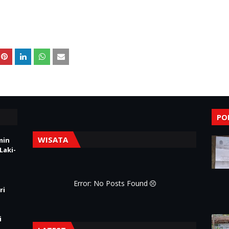
PO
WISATA
min
Laki-
Error: No Posts Found
ri
i