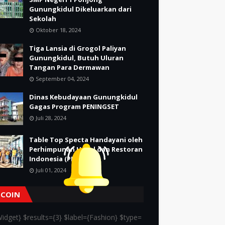
Gunungkidul Dikeluarkan dari
Sekolah
Oktober 18, 2024
Tiga Lansia di Grogol Paliyan
Gunungkidul, Butuh Uluran
Tangan Para Dermawan
September 04, 2024
Dinas Kebudayaan Gunungkidul
Gagas Program PENINGSET
Juli 28, 2024
Table Top Specta Handayani oleh
Perhimpunan Hotel dan Restoran
Indonesia (PHRI)
Juli 01, 2024
TCOIN
idget} $results={3} $label={Fashion} $type=