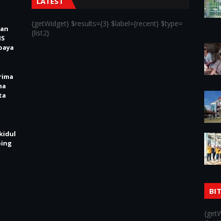
LATEST
{getWidget} $results={3} $label={recent} $type=
kan
{list2}
IS
baya
rima
ma
ta
kidul
ping
BI
{getW