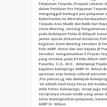
Pelayanan Terpadu (Posyan) Lebaran 20
dalam Penilaian Pos Pelayanan Terpadu (
mengungguli berbagai pos pelayanan dar
Keberhasilan ini diketahui berdasarkan 
Terpadu Arus Mudik dan Balik Hari Raya
Zoom Meeting, tentang Pengumuman P
pada 8(delapan) Polda di Wilayah Sumat
Jemen opsrek Ditkamsel Korlantas Polri
Kegiatan Zoom Meeting tersebut di Pim
Polri AKBP. Kunto dan dari Kepala JR 
tersebut mengumumkan 5 Posyan terpad
yang tersebar pada 8 Polda diikuti ole
Pasaribu, S.I.K., M.H., didampingi Peja
Kapolres Kulonprogo AKBP Dr. Wilson Bu
apresiasi atas kinerja seluruh perso
,Pos pantau yg ada diwilayah Kulonpro
“Ini adalah hasil kerja keras dan kolab
milik Polres Kulonprogo, tetapi juga 
terciptanya situasi mudik yang aman d
terus meningkatkan pelayanan, karena 
AKBP Dr. Wilson.