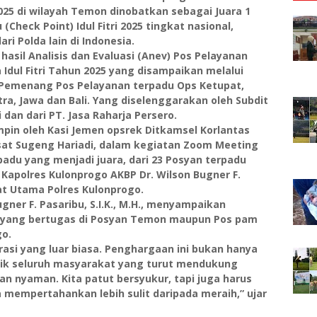
25 di wilayah Temon dinobatkan sebagai Juara 1
Check Point) Idul Fitri 2025 tingkat nasional,
i Polda lain di Indonesia.
hasil Analisis dan Evaluasi (Anev) Pos Pelayanan
 Idul Fitri Tahun 2025 yang disampaikan melalui
emenang Pos Pelayanan terpadu Ops Ketupat,
ra, Jawa dan Bali. Yang diselenggarakan oleh Subdit
 dan dari PT. Jasa Raharja Persero.
pin oleh Kasi Jemen opsrek Ditkamsel Korlantas
Pusat Sugeng Hariadi, dalam kegiatan Zoom Meeting
u yang menjadi juara, dari 23 Posyan terpadu
h Kapolres Kulonprogo AKBP Dr. Wilson Bugner F.
bat Utama Polres Kulonprogo.
gner F. Pasaribu, S.I.K., M.H., menyampaikan
nel yang bertugas di Posyan Temon maupun Pos pam
go.
orasi yang luar biasa. Penghargaan ini bukan hanya
milik seluruh masyarakat yang turut mendukung
an nyaman. Kita patut bersyukur, tapi juga harus
mempertahankan lebih sulit daripada meraih,” ujar