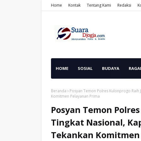
Home
Kontak
Tentang Kami
Redaksi
K
HOME
SOSIAL
BUDAYA
RAGA
Beranda
Posyan Temon Polres Kulonprogo Raih Ju
Komitmen Pelayanan Prima
Posyan Temon Polres 
Tingkat Nasional, Ka
Tekankan Komitmen 