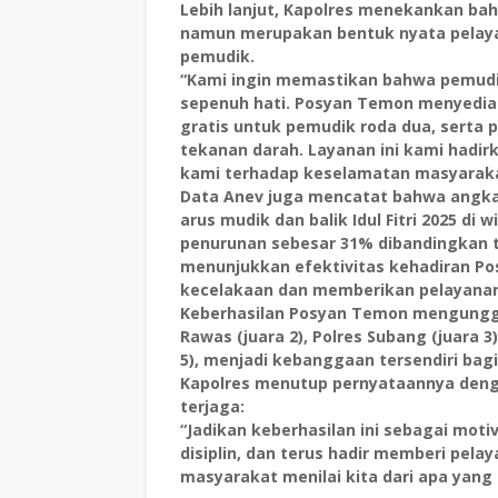
Lebih lanjut, Kapolres menekankan bah
namun merupakan bentuk nyata pelaya
pemudik.
“Kami ingin memastikan bahwa pemudi
sepenuh hati. Posyan Temon menyediaka
gratis untuk pemudik roda dua, serta
tekanan darah. Layanan ini kami hadi
kami terhadap keselamatan masyarakat
Data Anev juga mencatat bahwa angka k
arus mudik dan balik Idul Fitri 2025 d
penurunan sebesar 31% dibandingkan t
menunjukkan efektivitas kehadiran Po
kecelakaan dan memberikan pelayana
Keberhasilan Posyan Temon mengungguli
Rawas (juara 2), Polres Subang (juara 3
5), menjadi kebanggaan tersendiri bagi
Kapolres menutup pernyataannya deng
terjaga:
“Jadikan keberhasilan ini sebagai motiv
disiplin, dan terus hadir memberi pela
masyarakat menilai kita dari apa yang 