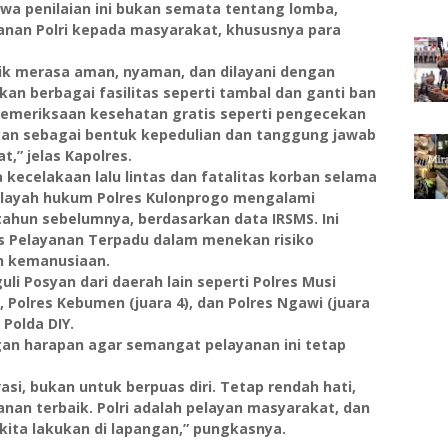
wa penilaian ini bukan semata tentang lomba,
nan Polri kepada masyarakat, khususnya para
k merasa aman, nyaman, dan dilayani dengan
n berbagai fasilitas seperti tambal dan ganti ban
 pemeriksaan kesehatan gratis seperti pengecekan
rkan sebagai bentuk kepedulian dan tanggung jawab
,” jelas Kapolres.
ecelakaan lalu lintas dan fatalitas korban selama
i wilayah hukum Polres Kulonprogo mengalami
ahun sebelumnya, berdasarkan data IRSMS. Ini
s Pelayanan Terpadu dalam menekan risiko
n kemanusiaan.
 Posyan dari daerah lain seperti Polres Musi
), Polres Kebumen (juara 4), dan Polres Ngawi (juara
 Polda DIY.
an harapan agar semangat pelayanan ini tetap
asi, bukan untuk berpuas diri. Tetap rendah hati,
yanan terbaik. Polri adalah pelayan masyarakat, dan
kita lakukan di lapangan,” pungkasnya.