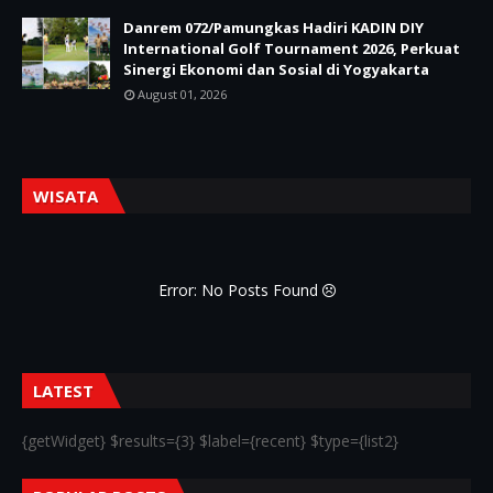
Danrem 072/Pamungkas Hadiri KADIN DIY
International Golf Tournament 2026, Perkuat
Sinergi Ekonomi dan Sosial di Yogyakarta
August 01, 2026
WISATA
Error: No Posts Found
LATEST
{getWidget} $results={3} $label={recent} $type={list2}