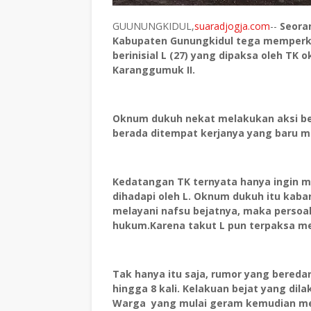
GUUNUNGKIDUL,
suaradjogja.com
--
Seora
Kabupaten Gunungkidul tega memperko
berinisial L (27) yang dipaksa oleh 
Karanggumuk II.
Oknum dukuh nekat melakukan aksi beja
berada ditempat kerjanya yang baru 
Kedatangan TK ternyata hanya ingin 
dihadapi oleh L. Oknum dukuh itu kab
melayani nafsu bejatnya, maka persoal
hukum.Karena takut L pun terpaksa me
Tak hanya itu saja, rumor yang bered
hingga 8 kali. Kelakuan bejat yang d
Warga yang mulai geram kemudian mela