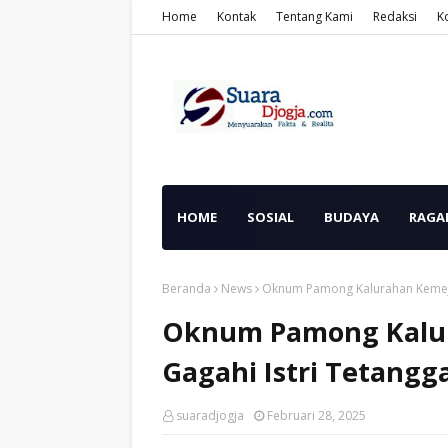
Home
Kontak
Tentang Kami
Redaksi
K
HOME
SOSIAL
BUDAYA
RAGA
Beranda
News
Oknum Pamong Kalurahan Kemeji
Oknum Pamong Kalur
Gagahi Istri Tetangg
suaradjogja
Februari 28, 2025