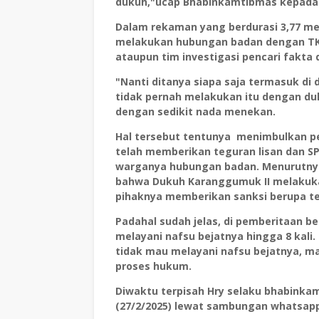
dukuh,"ucap Bhabinkamtibmas kepada 
Dalam rekaman yang berdurasi 3,77 me
melakukan hubungan badan dengan TK, 
ataupun tim investigasi pencari fakta d
"Nanti ditanya siapa saja termasuk di 
tidak pernah melakukan itu dengan d
dengan sedikit nada menekan.
Hal tersebut tentunya menimbulkan pe
telah memberikan teguran lisan dan 
warganya hubungan badan. Menurutnya,
bahwa Dukuh Karanggumuk II melakuk
pihaknya memberikan sanksi berupa teg
Padahal sudah jelas, di pemberitaan 
melayani nafsu bejatnya hingga 8 kali
tidak mau melayani nafsu bejatnya, ma
proses hukum.
Diwaktu terpisah Hry selaku bhabinka
(27/2/2025) lewat sambungan whatsap