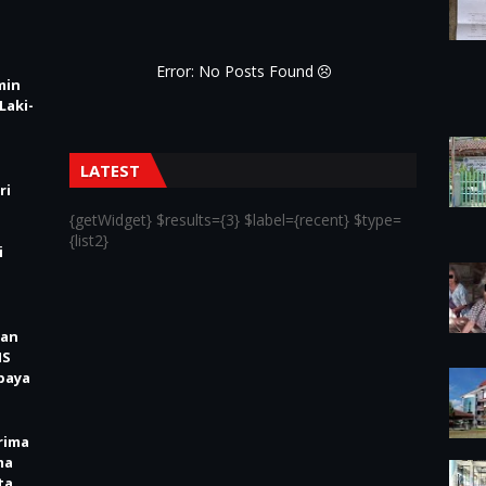
Error: No Posts Found
min
Laki-
LATEST
ri
{getWidget} $results={3} $label={recent} $type=
{list2}
i
kan
IS
baya
rima
ma
ta