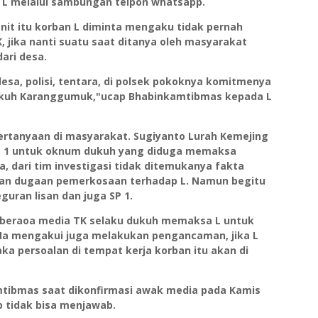
L melalui sambungan telpon whatsapp.
nit itu korban L diminta mengaku tidak pernah
jika nanti suatu saat ditanya oleh masyarakat
ari desa.
desa, polisi, tentara, di polsek pokoknya komitmenya
ukuh Karanggumuk,"ucap Bhabinkamtibmas kepada L
rtanyaan di masyarakat. Sugiyanto Lurah Kemejing
SP 1 untuk oknum dukuh yang diduga memaksa
 dari tim investigasi tidak ditemukanya fakta
an dugaan pemerkosaan terhadap L. Namun begitu
uran lisan dan juga SP 1.
beberaoa media TK selaku dukuh memaksa L untuk
. Ia mengakui juga melakukan pengancaman, jika L
ka persoalan di tempat kerja korban itu akan di
mtibmas saat dikonfirmasi awak media pada Kamis
p tidak bisa menjawab.