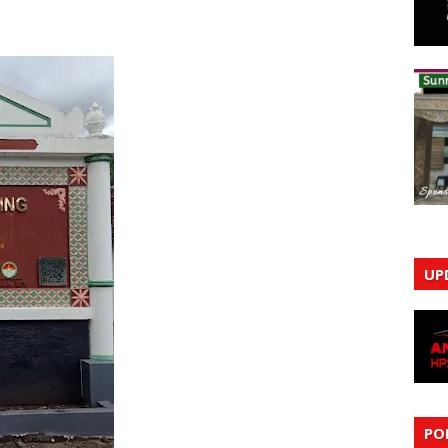
UP
PO