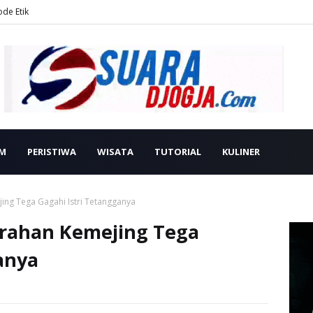
ode Etik
M
PERISTIWA
WISATA
TUTORIAL
KULINER
ng Tega Gagahi Istri Tetangganya
ahan Kemejing Tega
anya