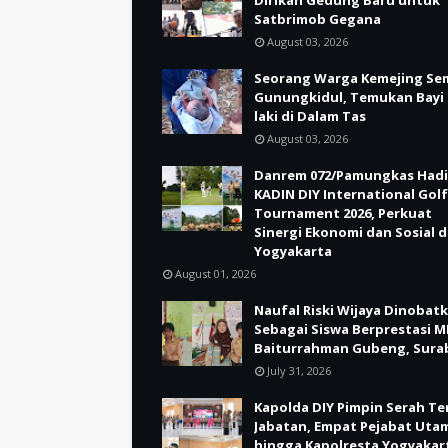
Dirikan Gedung Baru untuk
Satbrimob Gegana
August 03, 2026
Seorang Warga Kemejing Se
Gunungkidul, Temukan Bayi 
laki di Dalam Tas
August 03, 2026
Danrem 072/Pamungkas Hadi
KADIN DIY International Golf
Tournament 2026, Perkuat
Sinergi Ekonomi dan Sosial d
Yogyakarta
August 01, 2026
Naufal Riski Wijaya Dinobat
Sebagai Siswa Berprestasi M
Baiturrahman Gubeng, Sura
July 31, 2026
Kapolda DIY Pimpin Serah Te
Jabatan, Empat Pejabat Uta
hingga Kapolresta Yogyakar