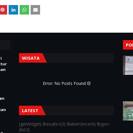
PO
WISATA
i
ktur
nan
Error: No Posts Found
ian
kan
LATEST
{getWidget} $results={3} $label={recent} $type=
{list2}
pa