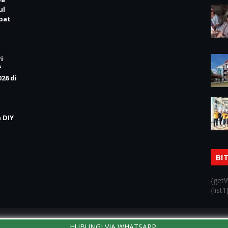
ul
Obat
i
f
26 di
 DIY
BI
{getW
{list1
Home
HUBUNGI VIA WHATSAPP