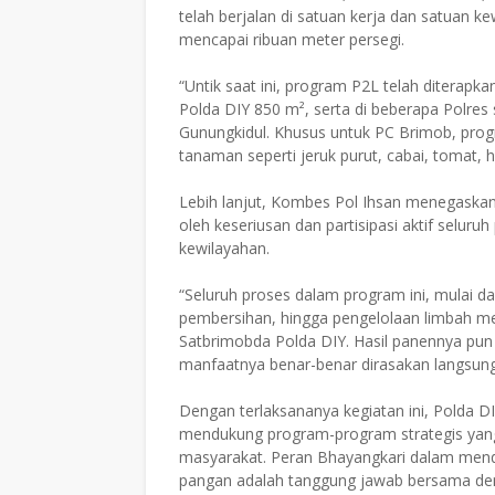
telah berjalan di satuan kerja dan satuan k
mencapai ribuan meter persegi.
“Untik saat ini, program P2L telah diterap
Polda DIY 850 m², serta di beberapa Polres
Gunungkidul. Khusus untuk PC Brimob, progr
tanaman seperti jeruk purut, cabai, tomat, hi
Lebih lanjut, Kombes Pol Ihsan menegaska
oleh keseriusan dan partisipasi aktif selur
kewilayahan.
“Seluruh proses dalam program ini, mulai
pembersihan, hingga pengelolaan limbah me
Satbrimobda Polda DIY. Hasil panennya pun 
manfaatnya benar-benar dirasakan langsun
Dengan terlaksananya kegiatan ini, Polda 
mendukung program-program strategis yang
masyarakat. Peran Bhayangkari dalam mend
pangan adalah tanggung jawab bersama dem