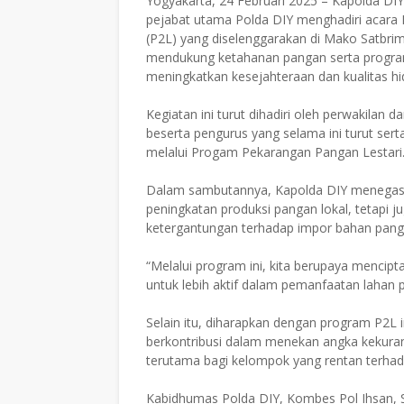
Yogyakarta, 24 Februari 2025 – Kapolda DIY 
pejabat utama Polda DIY menghadiri acara
(P2L) yang diselenggarakan di Mako Satbrim
mendukung ketahanan pangan serta program
meningkatkan kesejahteraan dan kualitas h
Kegiatan ini turut dihadiri oleh perwakilan
beserta pengurus yang selama ini turut s
melalui Progam Pekarangan Pangan Lestari
Dalam sambutannya, Kapolda DIY menegask
peningkatan produksi pangan lokal, tetapi 
ketergantungan terhadap impor bahan pang
“Melalui program ini, kita berupaya menci
untuk lebih aktif dalam pemanfaatan lahan p
Selain itu, diharapkan dengan program P2L
berkontribusi dalam menekan angka kekura
terutama bagi kelompok yang rentan terhad
Kabidhumas Polda DIY, Kombes Pol Ihsan,