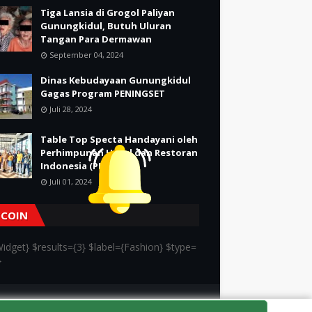
Tiga Lansia di Grogol Paliyan
Gunungkidul, Butuh Uluran
Tangan Para Dermawan
September 04, 2024
Dinas Kebudayaan Gunungkidul
Gagas Program PENINGSET
Juli 28, 2024
Table Top Specta Handayani oleh
Perhimpunan Hotel dan Restoran
Indonesia (PHRI)
Juli 01, 2024
TCOIN
idget} $results={3} $label={Fashion} $type=
}
Kontak
Tentang kami
Redaksi
Kode Etik