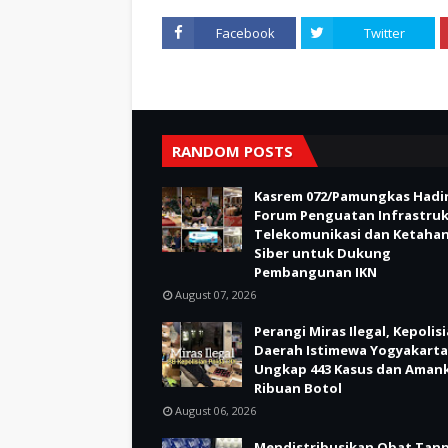
Facebook
Twitter
RANDOM POSTS
Kasrem 072/Pamungkas Hadir
Forum Penguatan Infrastru
Telekomunikasi dan Ketaha
Siber untuk Dukung
Pembangunan IKN
August 07, 2026
Perangi Miras Ilegal, Kepolis
Daerah Istimewa Yogyakarta
Ungkap 443 Kasus dan Aman
Ribuan Botol
August 06, 2026
Mendistribusikan Obat Tan