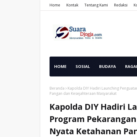
Home
Kontak
Tentang Kami
Redaksi
K
HOME
SOSIAL
BUDAYA
RAGA
Beranda
Kapolda DIY Hadiri Launching Penguata
Pangan dan Kesejahteraan Masyarakat
Kapolda DIY Hadiri 
Program Pekarangan 
Nyata Ketahanan Pa