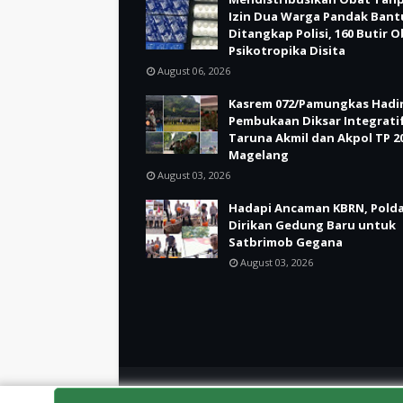
Izin Dua Warga Pandak Bant
Ditangkap Polisi, 160 Butir 
Psikotropika Disita
August 06, 2026
Kasrem 072/Pamungkas Hadir
Pembukaan Diksar Integrati
Taruna Akmil dan Akpol TP 20
Magelang
August 03, 2026
Hadapi Ancaman KBRN, Polda
Dirikan Gedung Baru untuk
Satbrimob Gegana
August 03, 2026
Crafted with
by
TemplatesYard