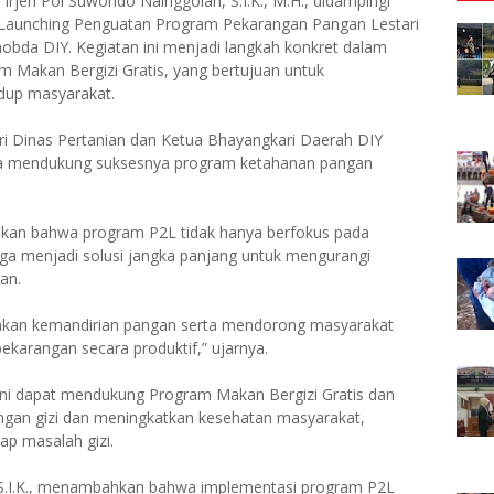
Irjen Pol Suwondo Nainggolan, S.I.K., M.H., didampingi
 Launching Penguatan Program Pekarangan Pangan Lestari
obda DIY. Kegiatan ini menjadi langkah konkret dalam
 Makan Bergizi Gratis, yang bertujuan untuk
idup masyarakat.
 dari Dinas Pertanian dan Ketua Bhayangkari Daerah DIY
erta mendukung suksesnya program ketahanan pangan
.
an bahwa program P2L tidak hanya berfokus pada
juga menjadi solusi jangka panjang untuk mengurangi
an.
ptakan kemandirian pangan serta mendorong masyarakat
ekarangan secara produktif,” ujarnya.
 ini dapat mendukung Program Makan Bergizi Gratis dan
ngan gizi dan meningkatkan kesehatan masyarakat,
ap masalah gizi.
 S.I.K., menambahkan bahwa implementasi program P2L