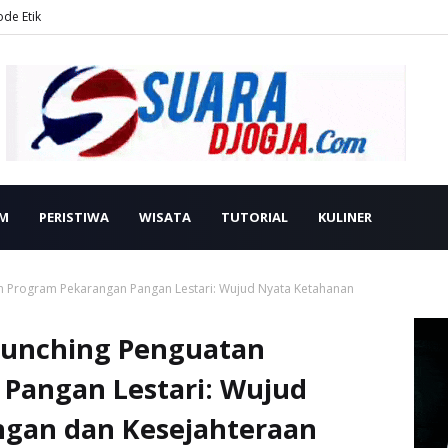
ode Etik
M
PERISTIWA
WISATA
TUTORIAL
KULINER
n Program Pekarangan Pangan Lestari: Wujud Nyata Ketahanan
Launching Penguatan
Pangan Lestari: Wujud
ngan dan Kesejahteraan