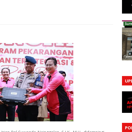
UP
PO