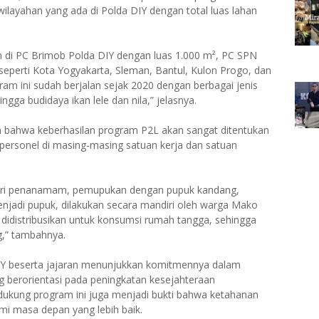
ewilayahan yang ada di Polda DIY dengan total luas lahan
kan di PC Brimob Polda DIY dengan luas 1.000 m², PC SPN
 seperti Kota Yogyakarta, Sleman, Bantul, Kulon Progo, dan
am ini sudah berjalan sejak 2020 dengan berbagai jenis
ngga budidaya ikan lele dan nila,” jelasnya.
n bahwa keberhasilan program P2L akan sangat ditentukan
uh personel di masing-masing satuan kerja dan satuan
 dari penanamam, pemupukan dengan pupuk kandang,
njadi pupuk, dilakukan secara mandiri oleh warga Mako
didistribusikan untuk konsumsi rumah tangga, sehingga
g,” tambahnya.
DIY beserta jajaran menunjukkan komitmennya dalam
 berorientasi pada peningkatan kesejahteraan
ukung program ini juga menjadi bukti bahwa ketahanan
i masa depan yang lebih baik.