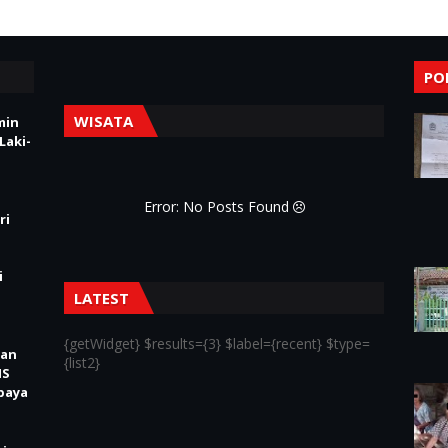
PO
WISATA
min
Laki-
Error: No Posts Found
ri
i
LATEST
{getWidget} $results={3} $label={recent} $type=
kan
{list2}
IS
baya