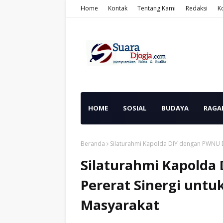
Home
Kontak
Tentang Kami
Redaksi
K
HOME
SOSIAL
BUDAYA
RAGA
Beranda
Silaturahmi Kapolda DIY dengan PWNU D
Silaturahmi Kapolda
Pererat Sinergi unt
Masyarakat