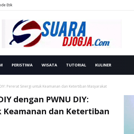
ode Etik
M
PERISTIWA
WISATA
TUTORIAL
KULINER
IY: Pererat Sinergi untuk Keamanan dan Ketertiban Masyarakat
 DIY dengan PWNU DIY:
uk Keamanan dan Ketertiban