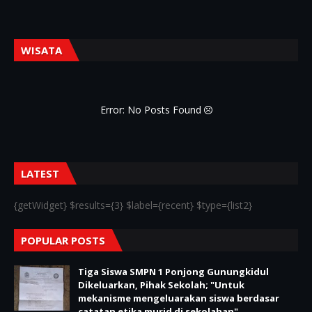
WISATA
Error: No Posts Found
LATEST
{getWidget} $results={3} $label={recent} $type={list2}
POPULAR POSTS
Tiga Siswa SMPN 1 Ponjong Gunungkidul
Dikeluarkan, Pihak Sekolah; "Untuk
mekanisme mengeluarakan siswa berdasar
catatan etika murid di sekolahan"