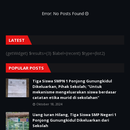
Error: No Posts Found
LATEST
{getWidget} $results={3} $label={recent} $type={list2}
POPULAR POSTS
Tiga Siswa SMPN 1 Ponjong Gunungkidul
Dikeluarkan, Pihak Sekolah; "Untuk
mekanisme mengeluarakan siswa berdasar
catatan etika murid di sekolahan"
Oktober 18, 2024
Uang Iuran Hilang, Tiga Siswa SMP Negeri 1
Ponjong Gunungkidul Dikeluarkan dari
Sekolah