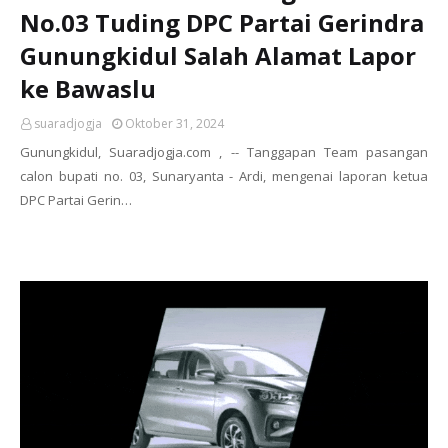
No.03 Tuding DPC Partai Gerindra
Gunungkidul Salah Alamat Lapor
ke Bawaslu
suaradjogja
Oktober 31, 2024
Gunungkidul, Suaradjogja.com , -- Tanggapan Team pasangan
calon bupati no. 03, Sunaryanta - Ardi, mengenai laporan ketua
DPC Partai Gerin…