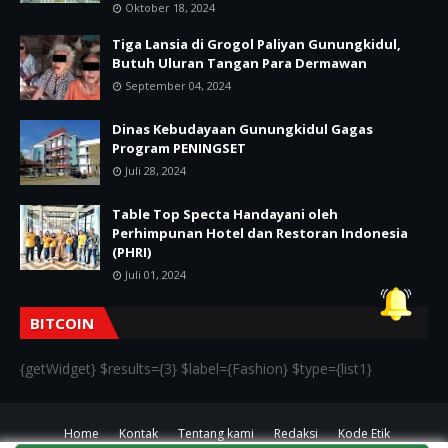
Oktober 18, 2024
Tiga Lansia di Grogol Paliyan Gunungkidul,
Butuh Uluran Tangan Para Dermawan
September 04, 2024
Dinas Kebudayaan Gunungkidul Gagas
Program PENINGSET
Juli 28, 2024
Table Top Specta Handayani oleh
Perhimpunan Hotel dan Restoran Indonesia
(PHRI)
Juli 01, 2024
BITCOIN
{getWidget} $results={3} $label={Fashion} $type={list1}
Home
Kontak
Tentang kami
Redaksi
Kode Etik