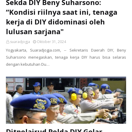
Sekda DIY Beny Suharsono:
“Kondisi riilnya saat ini, tenaga
kerja di DIY didominasi oleh
lulusan sarjana"
suaradjogja
Oktober 31, 2024
Yogyakarta, Suaradjogja.com, -- Sekretaris Daerah DIY, Beny
Suharsono menegaskan, tenaga kerja DIY harus bisa selaras
dengan kebutuhan Du…
Ditpolairud Polda DIY Gelar