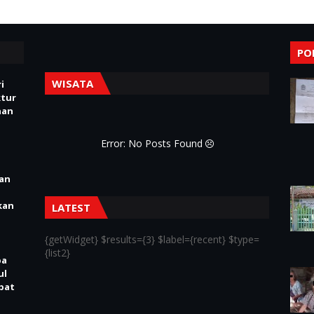
PO
WISATA
i
ktur
nan
Error: No Posts Found
ian
kan
LATEST
{getWidget} $results={3} $label={recent} $type=
{list2}
pa
ul
Obat