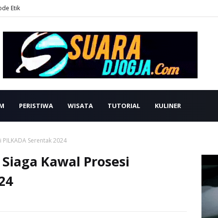
ode Etik
M
PERISTIWA
WISATA
TUTORIAL
KULINER
i PILKADA Serentak 2024
Siaga Kawal Prosesi
24