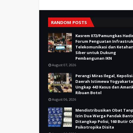
RANDOM POSTS
Kasrem 072/Pamungkas Hadir
Forum Penguatan Infrastru
Telekomunikasi dan Ketaha
Siber untuk Dukung
Pembangunan IKN
August 07, 2026
Perangi Miras Ilegal, Kepolis
Daerah Istimewa Yogyakarta
Ungkap 443 Kasus dan Aman
Ribuan Botol
August 06, 2026
Mendistribusikan Obat Tan
Izin Dua Warga Pandak Bant
Ditangkap Polisi, 160 Butir 
Psikotropika Disita