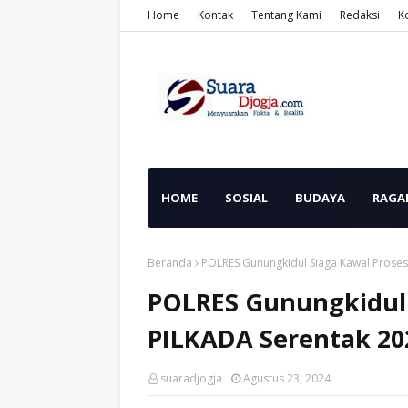
Home
Kontak
Tentang Kami
Redaksi
K
HOME
SOSIAL
BUDAYA
RAGA
Beranda
POLRES Gunungkidul Siaga Kawal Proses
POLRES Gunungkidul 
PILKADA Serentak 20
suaradjogja
Agustus 23, 2024