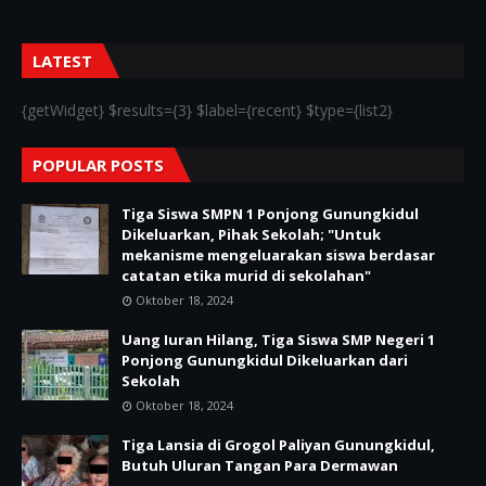
LATEST
{getWidget} $results={3} $label={recent} $type={list2}
POPULAR POSTS
Tiga Siswa SMPN 1 Ponjong Gunungkidul
Dikeluarkan, Pihak Sekolah; "Untuk
mekanisme mengeluarakan siswa berdasar
catatan etika murid di sekolahan"
Oktober 18, 2024
Uang Iuran Hilang, Tiga Siswa SMP Negeri 1
Ponjong Gunungkidul Dikeluarkan dari
Sekolah
Oktober 18, 2024
Tiga Lansia di Grogol Paliyan Gunungkidul,
Butuh Uluran Tangan Para Dermawan