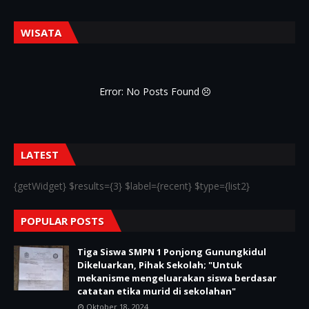
WISATA
Error: No Posts Found
LATEST
{getWidget} $results={3} $label={recent} $type={list2}
POPULAR POSTS
Tiga Siswa SMPN 1 Ponjong Gunungkidul
Dikeluarkan, Pihak Sekolah; "Untuk
mekanisme mengeluarakan siswa berdasar
catatan etika murid di sekolahan"
Oktober 18, 2024