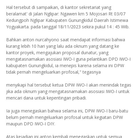
Hal tersebut di sampaikan, di kantor sekretariat yang
beralamat' di Jalan Nglipar: Ngawen km 5 Mojosari Rt 03/07
Kedungpoh Nglipar Kabupaten Gunungkidul Daerah Istimewa
Yogyakarta. pada tanggal 18/11/2023 sekira pukul 14 : 45 Wib.
Bahkan anton nurcahyono saat mendapat informasi bahwa
kurang lebih 10 hari yang lalu ada oknum yang datang ke
kantor proyek, mengajukan proposal dunatur, yang
mengatasnamakan asosiasi IWO-I guna pelantikan DPD IWO-I
kabupaten Gunungkidul, ia menepis karena selama ini DPW
tidak pernah mengeluarkan profosal," tegasnya
menyikapi hal tersebut ketua DPW IWO-I akan menindak tegas
jika ada oknum yang mengatasnamakan asosiasi IWO-I untuk
mencari dana untuk kepentingan pribadi.
Ia juga menegaskan bahwa selama ini, DPW IWO-I baru-batu
belum pernah mengeluarkan profosal untuk kegiatan DPW
maupun DPD IWO-I DIY.
Atas kejadian ini anton kembali menegaskan untuk semua